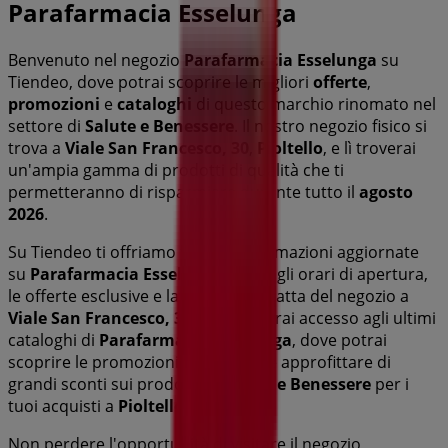
Parafarmacia Esselunga
Benvenuto nel negozio
Parafarmacia Esselunga
su
Tiendeo, dove potrai scoprire le migliori
offerte
,
promozioni
e
cataloghi
di questo marchio rinomato nel
settore di
Salute e Benessere
. Il nostro negozio fisico si
trova a
Viale San Francesco, 30
,
Pioltello
, e lì troverai
un'ampia gamma di prodotti di qualità che ti
permetteranno di risparmiare durante tutto il
agosto
2026
.
Su Tiendeo ti offriamo tutte le informazioni aggiornate
su
Parafarmacia Esselunga
, come gli orari di apertura,
le offerte esclusive e la posizione esatta del negozio a
Viale San Francesco, 30
. Inoltre, avrai accesso agli ultimi
cataloghi di
Parafarmacia Esselunga
, dove potrai
scoprire le promozioni più recenti e approfittare di
grandi sconti sui prodotti di
Salute e Benessere
per i
tuoi acquisti a
Pioltello
.
Non perdere l'opportunità di visitare il negozio