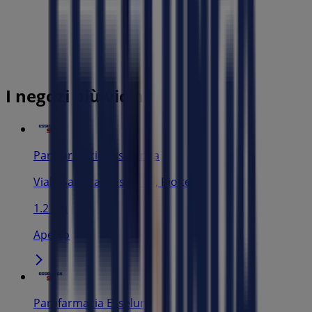
I negozi più vicini
Parafarmacia Esselunga
Viale San Francesco, 30, Pioltello
1.2 km
Aperto
Parafarmacia Esselunga