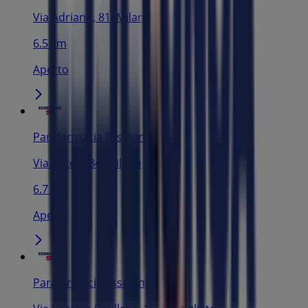
Via Adriano, 81, Milano
6.5 km
Aperto
Parafarmacia Esselunga
Via Pitteri, 84, Milano
6.7 km
Aperto
Parafarmacia Esselunga