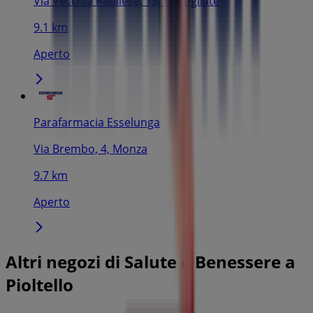
Via Vecchia Paullese, 15, Pantigliate
9.1 km
Aperto
Parafarmacia Esselunga
Via Brembo, 4, Monza
9.7 km
Aperto
Altri negozi di Salute e Benessere a
Pioltello