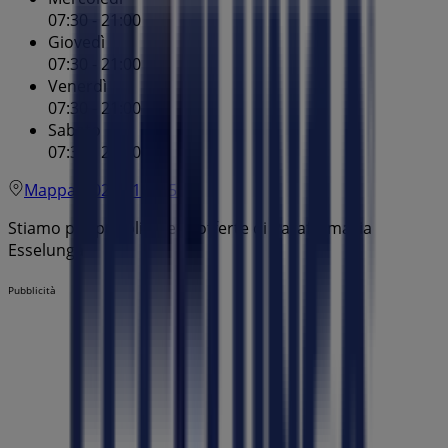
07:30 - 21:00
Giovedì
07:30 - 21:00
Venerdì
07:30 - 21:00
Sabato
07:30 - 21:00
Mappa
02 92104456
Stiamo per pubblicare le offerte di Parafarmacia
Esselunga
Pubblicità