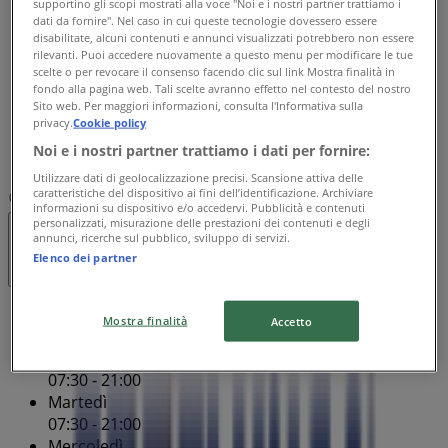
supportino gli scopi mostrati alla voce "Noi e i nostri partner trattiamo i
Mercoledì
dati da fornire". Nel caso in cui queste tecnologie dovessero essere
07:30 - 21:00
disabilitate, alcuni contenuti e annunci visualizzati potrebbero non essere
Giovedì
rilevanti. Puoi accedere nuovamente a questo menu per modificare le tue
scelte o per revocare il consenso facendo clic sul link Mostra finalità in
07:30 - 21:00
fondo alla pagina web. Tali scelte avranno effetto nel contesto del nostro
Venerdì
Sito web. Per maggiori informazioni, consulta l'Informativa sulla
07:30 - 21:00
privacy.
Cookie policy
Sabato
Noi e i nostri partner trattiamo i dati per fornire:
07:30 - 21:00
Utilizzare dati di geolocalizzazione precisi. Scansione attiva delle
caratteristiche del dispositivo ai fini dell’identificazione. Archiviare
Mappa
02 92104456
informazioni su dispositivo e/o accedervi. Pubblicità e contenuti
personalizzati, misurazione delle prestazioni dei contenuti e degli
annunci, ricerche sul pubblico, sviluppo di servizi.
Aperto
Fino alle 21:00
Elenco dei partner
Domenica
Mostra finalità
Accetto
09:00 - 20:00
Lunedì
07:30 - 21:00
Martedì
07:30 - 21:00
Mercoledì