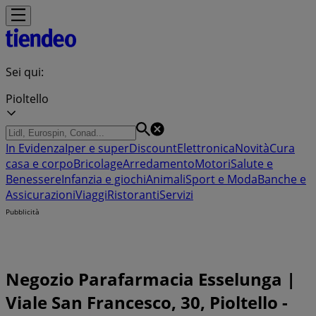
Sei qui:
Pioltello
In Evidenza
Iper e super
Discount
Elettronica
Novità
Cura
casa e corpo
Bricolage
Arredamento
Motori
Salute e
Benessere
Infanzia e giochi
Animali
Sport e Moda
Banche e
Assicurazioni
Viaggi
Ristoranti
Servizi
Pubblicità
Negozio Parafarmacia Esselunga |
Viale San Francesco, 30, Pioltello -