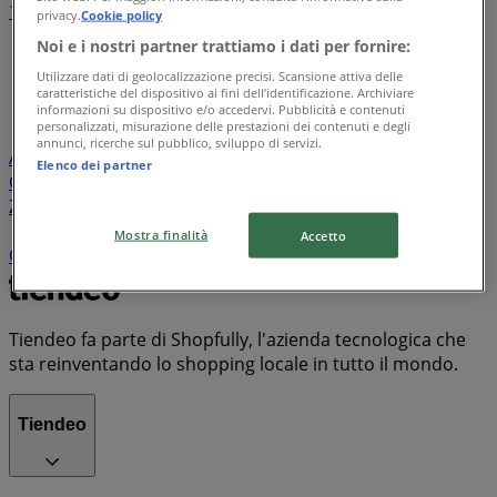
1
2
3
4
5
privacy.
Cookie policy
...
35
Noi e i nostri partner trattiamo i dati per fornire:
Utilizzare dati di geolocalizzazione precisi. Scansione attiva delle
Lidl
Eurospin
Conad
Coop
MD
Esselunga
Iliad
caratteristiche del dispositivo ai fini dell’identificazione. Archiviare
Unieuro
Maury's
Risparmio Casa
Decò
Ipercoop
informazioni su dispositivo e/o accedervi. Pubblicità e contenuti
personalizzati, misurazione delle prestazioni dei contenuti e degli
Conad Superstore
KiK
Spazio Conad
Tigotà
annunci, ricerche sul pubblico, sviluppo di servizi.
Acqua & Sapone
PENNY
Euronics
ARD Discount
Il
Elenco dei partner
Centesimo
Mondo Convenienza
Famila
Bennet
Zara
PaghiPoco
Conad City
Il Gigante
Expert
TIM
Despar
Aldi
Sisa
Trony
Kymco
MediaWorld
Mostra finalità
Accetto
Carrefour Market
Valleverde
Vodafone
PrimoPrezzo
Tiendeo fa parte di Shopfully, l'azienda tecnologica che
sta reinventando lo shopping locale in tutto il mondo.
Tiendeo