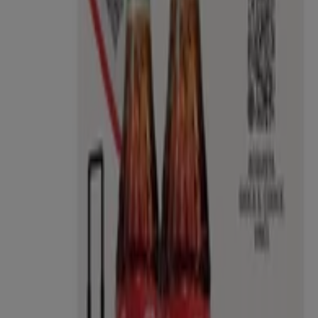
Altri negozi di Iper e super a Rapallo
Carrefour Market
Benvenuto nel negozio
Carrefour Market
su Tiendeo,
dove potrai scoprire le migliori
offerte
,
promozioni
e
cataloghi
di questo marchio rinomato nel settore di
Iper
e super
. Il nostro negozio fisico si trova a
Corso
Assereto, 37
,
Rapallo
, e lì troverai un'ampia gamma di
prodotti di qualità che ti permetteranno di risparmiare
durante tutto il
agosto 2026
.
Su Tiendeo ti offriamo tutte le informazioni aggiornate
su
Carrefour Market
, come gli orari di apertura, le
offerte esclusive e la posizione esatta del negozio a
Corso Assereto, 37
. Inoltre, avrai accesso agli ultimi
cataloghi di
Carrefour Market
, dove potrai scoprire le
promozioni più recenti e approfittare di grandi sconti sui
prodotti di
Iper e super
per i tuoi acquisti a
Rapallo
.