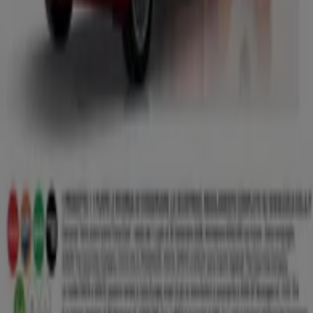
Indici
Marche
Marchi locali
Negozi
Negozi vicini
Prodotti
Prodotti locali
Città
Selezioni
Scarica l'APP Tiendeo
Copyright © Tiendeo ® 2026 · Shopfully Marketing S.L.U. –