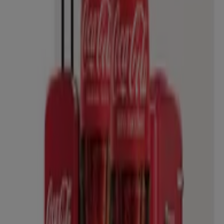
Non perdere l'opportunità di visitare il negozio
Carrefour Market
a
Corso Assereto, 37
per
un'esperienza di acquisto completa. Ti invitiamo a
esplorare le promozioni che abbiamo per te questo
agosto
e a rimanere aggiornato sulle migliori offerte di
Carrefour Market
a
Rapallo
. Vieni a trovarci e inizia a
risparmiare oggi stesso!
Più informazioni su Carrefour Market
Vedi altri negozi
Carrefour Market in Rapallo
Pubblicità