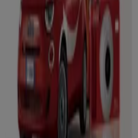
Tiendeo fa parte di Shopfully, l'azienda tecnologica che
sta reinventando lo shopping locale in tutto il mondo.
Tiendeo
Cosa facciamo
Soluzioni per le aziende
News e media
Lavora con noi
Contattaci
Richieste commerciali e di marketing
Ubicazione del negozio nella mappa non corretta
Segnalazione Volantino
Hai un malfunzionamento sul web o sull'app?