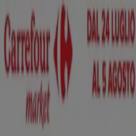
Sei qui:
Rapallo
In Evidenza
Iper e super
Discount
Elettronica
Novità
Cura
casa e corpo
Bricolage
Arredamento
Motori
Salute e
Benessere
Infanzia e giochi
Animali
Sport e Moda
Banche e
Assicurazioni
Viaggi
Ristoranti
Servizi
Pubblicità
Supermercato Carrefour Market |
Corso Assereto, 37, Rapallo -