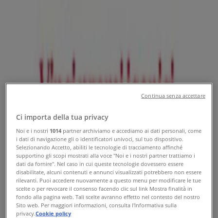
Volantini, Orari e Telefono
Tiendeo a Rapallo
»
Offerte di Iper e super a Rapallo
»
Carrefour Market a Rapallo
»
Carrefour Market | Corso Assereto, 37
Mappa
0185 232021
Continua senza accettare
Mappa
0185 232021
Ci importa della tua privacy
Offerte di Carrefour Market a
Noi e i nostri
1014
partner archiviamo e accediamo ai dati personali, come
Rapallo
i dati di navigazione gli o identificatori univoci, sul tuo dispositivo.
Selezionando Accetto, abiliti le tecnologie di tracciamento affinché
supportino gli scopi mostrati alla voce "Noi e i nostri partner trattiamo i
dati da fornire". Nel caso in cui queste tecnologie dovessero essere
disabilitate, alcuni contenuti e annunci visualizzati potrebbero non essere
rilevanti. Puoi accedere nuovamente a questo menu per modificare le tue
scelte o per revocare il consenso facendo clic sul link Mostra finalità in
fondo alla pagina web. Tali scelte avranno effetto nel contesto del nostro
Sito web. Per maggiori informazioni, consulta l'Informativa sulla
Carrefour Market
privacy.
Cookie policy