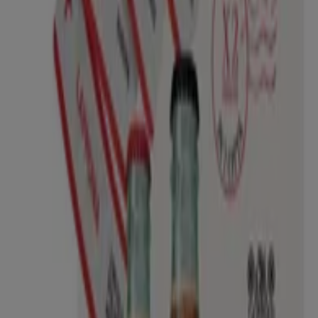
I negozi più vicini
Carrefour Market
Corso Assereto, 37, Rapallo
375 m