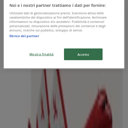
Noi e i nostri partner trattiamo i dati per fornire:
Prezzi Bollenti
Utilizzare dati di geolocalizzazione precisi. Scansione attiva delle
caratteristiche del dispositivo ai fini dell’identificazione. Archiviare
Scade il 19/08
informazioni su dispositivo e/o accedervi. Pubblicità e contenuti
personalizzati, misurazione delle prestazioni dei contenuti e degli
Nuovo
annunci, ricerche sul pubblico, sviluppo di servizi.
Elenco dei partner
Carrefour Market
Mostra finalità
Accetto
Speciale lavazza
Scade il 19/08
375 m - Rapallo
Nuovo
Carrefour Market
Punti Sprint Payback