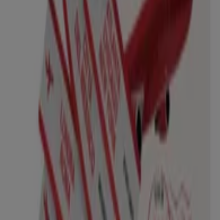
Scade il 19/08
375 m - Rapallo
Carrefour Market
Offerte d'estate
Scade il 31/08
375 m - Rapallo
Carrefour Market
Speciale Coca-Cola
Scade il 30/09
375 m - Rapallo
Pubblicità