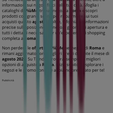
informazioni sui negozi fisici nella tua città. Sfoglia i
cataloghi di
PiùMe
, trova i negozi a
Roma
e scopri
prodotti con grandi sconti per risparmiare sui tuoi
acquisti questo
agosto
. Inoltre, ti forniamo informazioni
precise sulla posizione dei negozi, gli orari di apertura e
tutti i dettagli necessari per un’esperienza di shopping
completa a
Roma
.
Non perdere le
offerte
di
PiùMe
nei negozi di
Roma
e
rimani aggiornato con i migliori prezzi durante il mese di
agosto 2026
. Su Tiendeo troverai sempre le migliori
opzioni di acquisto a
Roma
. Inizia subito a esplorare i
negozi e le promozioni che abbiamo preparato per te!
Pubblicità