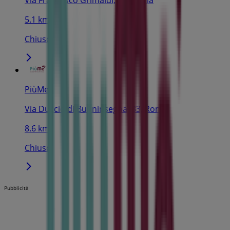
5.1 km
Chiuso
PiùMe
Via Duccio di Buoninsegna, 33, Roma
8.6 km
Chiuso
Pubblicità