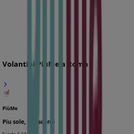
Volantini PiùMe a Roma
PiùMe
Piu sole, piu sconti