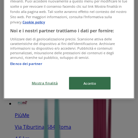
rilevanti. Puoi accedere nuovamente a questo menu per modificare le tue
scelte o per revocare il consenso facendo clic sul link Mostra finalità in
3.7 km
fondo alla pagina web. Tali scelte avranno effetto nel contesto del nostro
Sito web. Per maggiori informazioni, consulta l'Informativa sulla
Chiuso
privacy.
Cookie policy
Noi e i nostri partner trattiamo i dati per fornire:
Utilizzare dati di geolocalizzazione precisi. Scansione attiva delle
caratteristiche del dispositivo ai fini dell’identificazione. Archiviare
informazioni su dispositivo e/o accedervi. Pubblicità e contenuti
PiùMe
personalizzati, misurazione delle prestazioni dei contenuti e degli
annunci, ricerche sul pubblico, sviluppo di servizi.
Via Seneca, 70, Roma
Elenco dei partner
4.2 km
Mostra finalità
Accetto
Chiuso
PiùMe
Via Tiburtina, 584, Roma