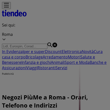
Sei qui:
Roma
In Evidenza
Iper e super
Discount
Elettronica
Novità
Cura
casa e corpo
Bricolage
Arredamento
Motori
Salute e
Benessere
Infanzia e giochi
Animali
Sport e Moda
Banche e
Assicurazioni
Viaggi
Ristoranti
Servizi
Pubblicità
Negozi PiùMe a Roma - Orari,
Telefono e Indirizzi