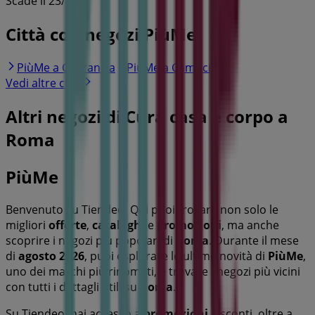
Scade il 23/08
Città con negozi PiùMe
PiùMe a Capranica
PiùMe a Camucia
Vedi altre città
Altri negozi di Cura casa e corpo a
Roma
PiùMe
Benvenuto su Tiendeo! Qui puoi trovare non solo le
migliori
offerte
,
cataloghi
e
promozioni
, ma anche
scoprire i negozi più popolari di
Roma
. Durante il mese
di
agosto 2026
, puoi esplorare le ultime novità di
PiùMe
,
uno dei marchi più rinomati, e trovare i negozi più vicini
con tutti i dettagli utili su
Roma
.
Su Tiendeo, hai accesso a
promozioni
e sconti, oltre a