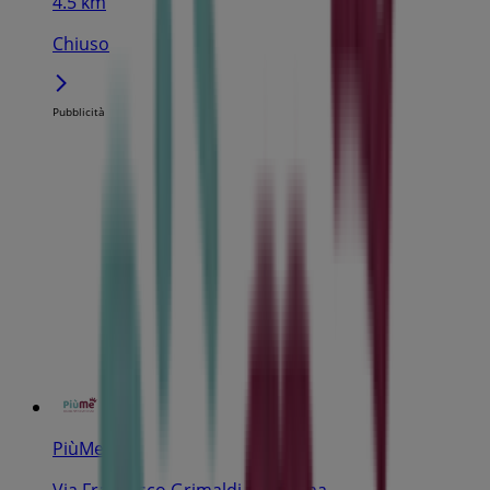
4.5 km
Chiuso
Pubblicità
PiùMe
Via Francesco Grimaldi, 43, Roma