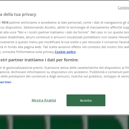
Continu
a della tua privacy
ri
1014
partner archiviamo e accediamo ai dati personali, come i dati di navigazione gli o 
 tuo dispositivo. Selezionando Accetto, abiliti le tecnologie di tracciamento affinché sup
i alla voce "Noi e i nostri partner trattiamo i dati da fornire". Nel caso in cui queste te
sere disabilitate, alcuni contenuti e annunci visualizzati potrebbero non essere rilevant
vamente a questo menu per modificare le tue scelte o per revocare il consenso facendo 
ità in fondo alla pagina web. Tali scelte avranno effetto nel contesto del nostro Sito we
, consulta l'Informativa sulla privacy.
Cookie policy
ostri partner trattiamo i dati per fornire:
ti di geolocalizzazione precisi. Scansione attiva delle caratteristiche del dispositivo ai fin
icazione. Archiviare informazioni su dispositivo e/o accedervi. Pubblicità e contenuti pers
delle prestazioni dei contenuti e degli annunci, ricerche sul pubblico, sviluppo di serviz
partner
Mostra finalità
Accetto