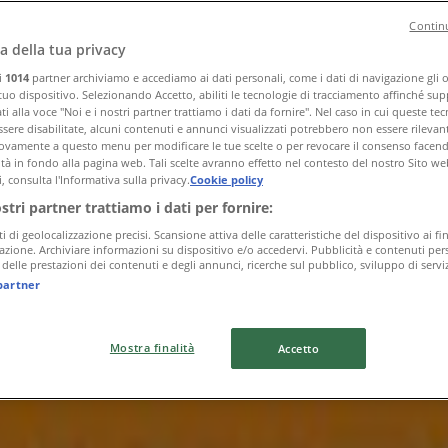
Continu
a della tua privacy
ri
1014
partner archiviamo e accediamo ai dati personali, come i dati di navigazione gli o 
 tuo dispositivo. Selezionando Accetto, abiliti le tecnologie di tracciamento affinché sup
i alla voce "Noi e i nostri partner trattiamo i dati da fornire". Nel caso in cui queste te
sere disabilitate, alcuni contenuti e annunci visualizzati potrebbero non essere rilevant
vamente a questo menu per modificare le tue scelte o per revocare il consenso facendo 
ità in fondo alla pagina web. Tali scelte avranno effetto nel contesto del nostro Sito we
, consulta l'Informativa sulla privacy.
Cookie policy
ostri partner trattiamo i dati per fornire:
ti di geolocalizzazione precisi. Scansione attiva delle caratteristiche del dispositivo ai fin
icazione. Archiviare informazioni su dispositivo e/o accedervi. Pubblicità e contenuti pers
delle prestazioni dei contenuti e degli annunci, ricerche sul pubblico, sviluppo di serviz
partner
Mostra finalità
Accetto