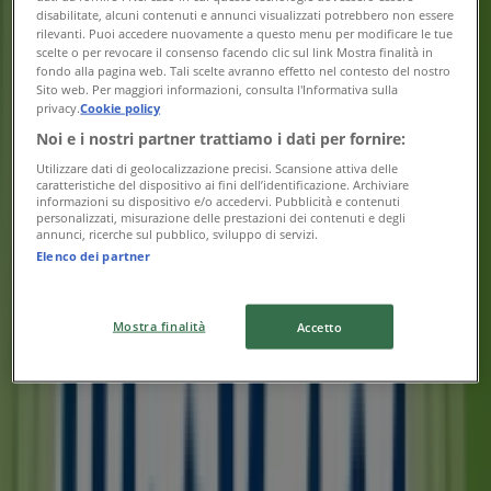
disabilitate, alcuni contenuti e annunci visualizzati potrebbero non essere
09:00 - 20:00
rilevanti. Puoi accedere nuovamente a questo menu per modificare le tue
Mercoledì
scelte o per revocare il consenso facendo clic sul link Mostra finalità in
09:00 - 20:00
fondo alla pagina web. Tali scelte avranno effetto nel contesto del nostro
Sito web. Per maggiori informazioni, consulta l'Informativa sulla
Giovedì
privacy.
Cookie policy
09:00 - 20:00
Noi e i nostri partner trattiamo i dati per fornire:
Venerdì
09:00 - 20:00
Utilizzare dati di geolocalizzazione precisi. Scansione attiva delle
caratteristiche del dispositivo ai fini dell’identificazione. Archiviare
Sabato
informazioni su dispositivo e/o accedervi. Pubblicità e contenuti
09:00 - 20:00
personalizzati, misurazione delle prestazioni dei contenuti e degli
annunci, ricerche sul pubblico, sviluppo di servizi.
Mappa
02 39195091
C/O Centro Commerciale
Elenco dei partner
Esselunga
Aperto
Fino alle 20:00
Mostra finalità
Accetto
Domenica
09:00 - 20:00
Lunedì
09:00 - 20:00