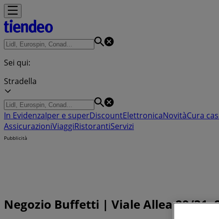
Sei qui:
Stradella
In Evidenza
Iper e super
Discount
Elettronica
Novità
Cura cas
Assicurazioni
Viaggi
Ristoranti
Servizi
Pubblicità
Negozio Buffetti | Viale Allea 29/31, 