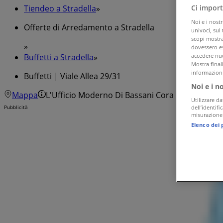
Ci import
Tiendeo a Stradella
»
Noi e i nost
Offerte di Arredamento a Stradella
univoci, sul
scopi mostrat
»
dovessero es
accedere nuo
Buffetti a Stradella
»
Mostra final
informazioni
Buffetti | Viale Allea 29/31
Noi e i n
Mappa
L'Ufficio Moderno Di Bassani Cora Mercedes
Utilizzare da
dell’identif
Pubblicità
misurazione 
Elenco dei 