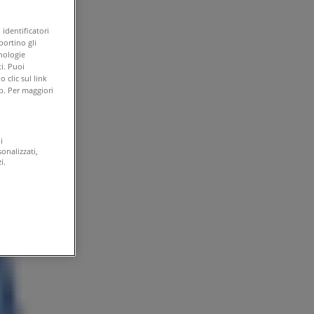
identificatori
portino gli
cnologie
i. Puoi
clic sul link
b. Per maggiori
i
onalizzati,
i.