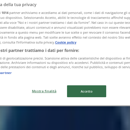
a della tua privacy
ri
1014
partner archiviamo e accediamo ai dati personali, come i dati di navigazione gli o 
 tuo dispositivo. Selezionando Accetto, abiliti le tecnologie di tracciamento affinché sup
i alla voce "Noi e i nostri partner trattiamo i dati da fornire". Nel caso in cui queste te
sere disabilitate, alcuni contenuti e annunci visualizzati potrebbero non essere rilevant
vamente a questo menu per modificare le tue scelte o per revocare il consenso facendo 
ità in fondo alla pagina web. Tali scelte avranno effetto nel contesto del nostro Sito we
, consulta l'Informativa sulla privacy.
Cookie policy
ostri partner trattiamo i dati per fornire:
ti di geolocalizzazione precisi. Scansione attiva delle caratteristiche del dispositivo ai fin
icazione. Archiviare informazioni su dispositivo e/o accedervi. Pubblicità e contenuti pers
delle prestazioni dei contenuti e degli annunci, ricerche sul pubblico, sviluppo di serviz
partner
Mostra finalità
Accetto