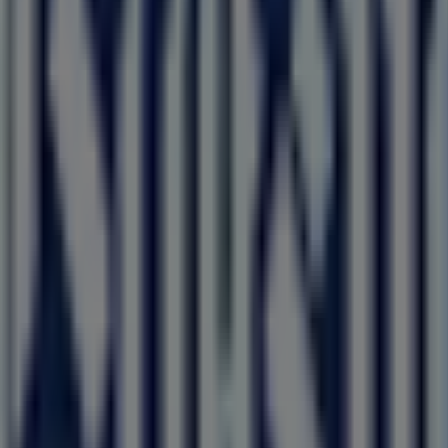
lla
oprire le migliori
offerte
,
promozioni
e
cataloghi
di questo
 troverai un'ampia gamma di prodotti di qualità che ti permet
Buffetti
, come gli orari di apertura, le offerte esclusive e l
scoprire le promozioni più recenti e approfittare di grandi s