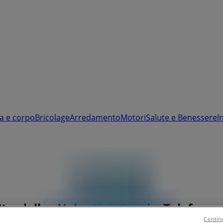
a e corpo
Bricolage
Arredamento
Motori
Salute e Benessere
I
Stradella - Volantini, Orari e Telefono
Continu