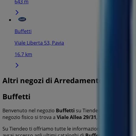
643 m
Buffetti
Viale Liberta 53, Pavia
16.7 km
Altri negozi di Arredamento a Strade
Buffetti
Benvenuto nel negozio
Buffetti
su Tiendeo, dove potrai sc
negozio fisico si trova a
Viale Allea 29/31
,
Stradella
, e lì
Su Tiendeo ti offriamo tutte le informazioni aggiornate su
avrai accesso agli ultimi cataloghi di
Buffetti
, dove potrai 