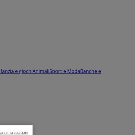
nfanzia e giochi
Animali
Sport e Moda
Banche e
a senza accettare