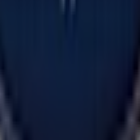
he sta reinventando lo shopping locale in tutto il mondo.