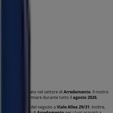
 marchio rinomato nel settore di
Arredamento
. Il nostro
teranno di risparmiare durante tutto il
agosto 2026
.
a posizione esatta del negozio a
Viale Allea 29/31
. Inoltre,
conti sui prodotti di
Arredamento
per i tuoi acquisti a