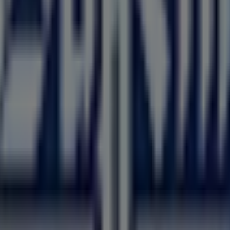
Viale Allea 29/31
per un'esperienza di acquisto completa. T
te di
Buffetti
a
Stradella
. Vieni a trovarci e inizia a risparm
della