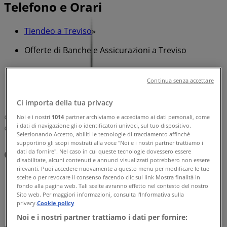
Telefono e Orari
Tiendeo a Treviso
»
Offerte di Banche e Assicurazioni a Treviso
»
Reale Mutua a Treviso
»
Continua senza accettare
Reale Mutua | Corso del Popolo, 69
Ci importa della tua privacy
Noi e i nostri
1014
partner archiviamo e accediamo ai dati personali, come
Mappa
0422 545234
Treviso
i dati di navigazione gli o identificatori univoci, sul tuo dispositivo.
Mappa
0422 545234
Treviso
Selezionando Accetto, abiliti le tecnologie di tracciamento affinché
supportino gli scopi mostrati alla voce "Noi e i nostri partner trattiamo i
Offerte di Reale Mutua a Treviso
dati da fornire". Nel caso in cui queste tecnologie dovessero essere
disabilitate, alcuni contenuti e annunci visualizzati potrebbero non essere
rilevanti. Puoi accedere nuovamente a questo menu per modificare le tue
scelte o per revocare il consenso facendo clic sul link Mostra finalità in
fondo alla pagina web. Tali scelte avranno effetto nel contesto del nostro
Sito web. Per maggiori informazioni, consulta l'Informativa sulla
privacy.
Cookie policy
Noi e i nostri partner trattiamo i dati per fornire: