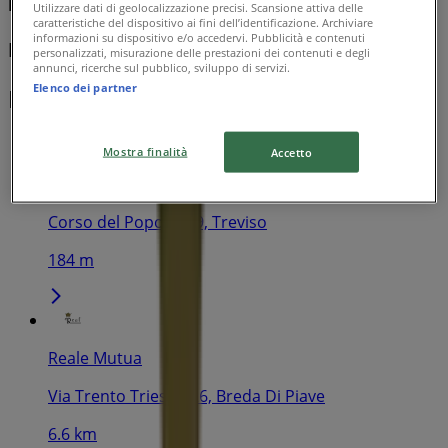
Reale Mutua
Utilizzare dati di geolocalizzazione precisi. Scansione attiva delle
caratteristiche del dispositivo ai fini dell’identificazione. Archiviare
informazioni su dispositivo e/o accedervi. Pubblicità e contenuti
Preventivo assicurazione auto
personalizzati, misurazione delle prestazioni dei contenuti e degli
annunci, ricerche sul pubblico, sviluppo di servizi.
Elenco dei partner
I negozi più vicini
Mostra finalità
Accetto
Reale Mutua
Corso del Popolo, 69, Treviso
184 m
Reale Mutua
Via Trento Trieste, 26, Breda Di Piave
6.6 km