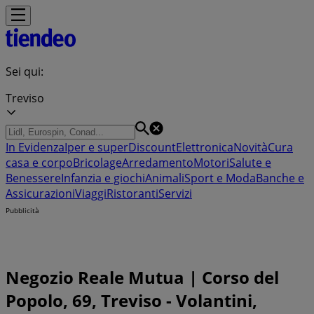
Sei qui:
Treviso
In Evidenza
Iper e super
Discount
Elettronica
Novità
Cura
casa e corpo
Bricolage
Arredamento
Motori
Salute e
Benessere
Infanzia e giochi
Animali
Sport e Moda
Banche e
Assicurazioni
Viaggi
Ristoranti
Servizi
Pubblicità
Negozio Reale Mutua | Corso del
Popolo, 69, Treviso - Volantini,