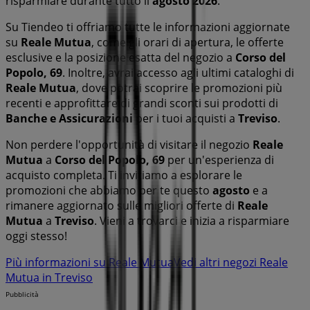
risparmiare durante tutto il
agosto 2026
.
Su Tiendeo ti offriamo tutte le informazioni aggiornate
su
Reale Mutua
, come gli orari di apertura, le offerte
esclusive e la posizione esatta del negozio a
Corso del
Popolo, 69
. Inoltre, avrai accesso agli ultimi cataloghi di
Reale Mutua
, dove potrai scoprire le promozioni più
recenti e approfittare di grandi sconti sui prodotti di
Banche e Assicurazioni
per i tuoi acquisti a
Treviso
.
Non perdere l'opportunità di visitare il negozio
Reale
Mutua
a
Corso del Popolo, 69
per un'esperienza di
acquisto completa. Ti invitiamo a esplorare le
promozioni che abbiamo per te questo
agosto
e a
rimanere aggiornato sulle migliori offerte di
Reale
Mutua
a
Treviso
. Vieni a trovarci e inizia a risparmiare
oggi stesso!
Più informazioni su Reale Mutua
Vedi altri negozi Reale
Mutua in Treviso
Pubblicità