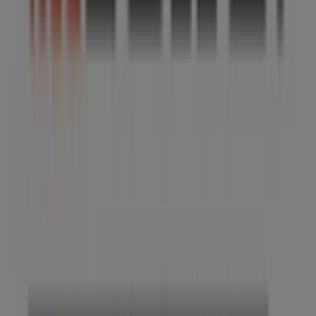
Vedi altre città
Altri negozi di Bricolage a Trezzano
sul Naviglio
Echo
Benvenuto su Tiendeo! Qui puoi trovare non solo le
migliori
offerte
,
cataloghi
e
promozioni
, ma anche
scoprire i negozi più popolari di
Trezzano sul Naviglio
.
Durante il mese di
agosto 2026
, puoi esplorare le ultime
novità di
Echo
, uno dei marchi più rinomati, e trovare i
negozi più vicini con tutti i dettagli utili su
Trezzano sul
Naviglio
.
Su Tiendeo, hai accesso a
promozioni
e sconti, oltre a
informazioni sui negozi fisici nella tua città. Sfoglia i
cataloghi di
Echo
, trova i negozi a
Trezzano sul Naviglio
e scopri prodotti con grandi sconti per risparmiare sui