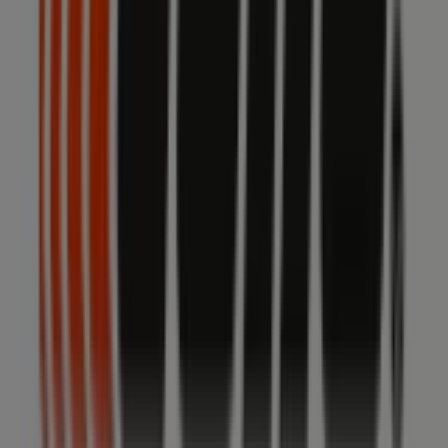
Naviglio
Echo
DEPLIANT PRODOTTI 2026
Scade il 31/12
Città con negozi Echo
Echo a Cisliano
Echo a Inveruno
Echo a Saronno
Echo a Desio
Echo a Pavia
Echo a Concorezzo
Echo a
San Martino Siccomario
Echo a Veniano
Echo a Cantù
Echo a Briosco
Echo a Inverno e Monteleone
Echo a
Oleggio