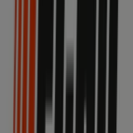
Echo
Via Mirabello, Pavia
23.6 km
Echo