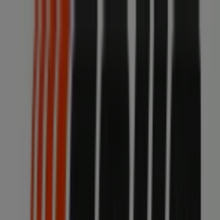
Sei qui:
Trezzano sul Naviglio
In Evidenza
Iper e super
Discount
Elettronica
Novità
Cura
casa e corpo
Bricolage
Arredamento
Motori
Salute e
Benessere
Infanzia e giochi
Animali
Sport e Moda
Banche e
Assicurazioni
Viaggi
Ristoranti
Servizi
Pubblicità
Negozi Echo a Trezzano sul Naviglio
- Orari, Telefono e Indirizzi