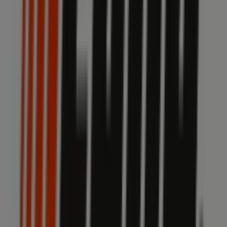
Via Giotto, 5, Saronno
24.2 km
Pubblicità
Volantini Echo a Trezzano sul