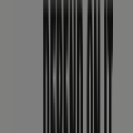
Tiendeo fa parte di Shopfully, l'azienda tecnologica che
sta reinventando lo shopping locale in tutto il mondo.
Tiendeo
Cosa facciamo
Soluzioni per le aziende
News e media
Lavora con noi
Contattaci
Richieste commerciali e di marketing
Ubicazione del negozio nella mappa non corretta
Segnalazione Volantino
Hai un malfunzionamento sul web o sull'app?