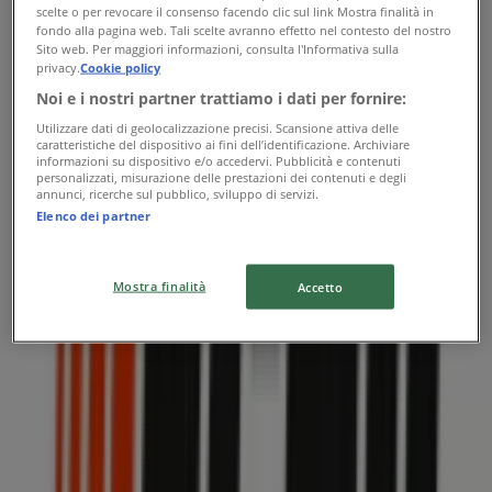
scelte o per revocare il consenso facendo clic sul link Mostra finalità in
fondo alla pagina web. Tali scelte avranno effetto nel contesto del nostro
Sito web. Per maggiori informazioni, consulta l'Informativa sulla
privacy.
Cookie policy
Echo
Noi e i nostri partner trattiamo i dati per fornire:
Utilizzare dati di geolocalizzazione precisi. Scansione attiva delle
Via Cesare Battisti, 19, Inveruno
caratteristiche del dispositivo ai fini dell’identificazione. Archiviare
informazioni su dispositivo e/o accedervi. Pubblicità e contenuti
20.5 km
personalizzati, misurazione delle prestazioni dei contenuti e degli
annunci, ricerche sul pubblico, sviluppo di servizi.
Elenco dei partner
Echo
Mostra finalità
Accetto
Via Milano, 79, Desio
23.3 km
Pubblicità