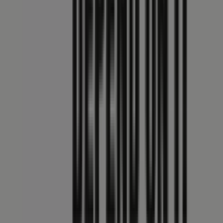
Indici
Marche
Marchi locali
Negozi
Negozi vicini
Prodotti
Prodotti locali
Città
Selezioni
Scarica l'APP Tiendeo