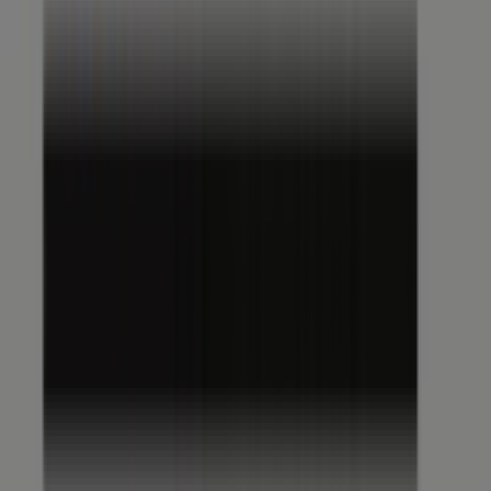
tuoi acquisti questo
agosto
. Inoltre, ti forniamo
informazioni precise sulla posizione dei negozi, gli orari
di apertura e tutti i dettagli necessari per un’esperienza
di shopping completa a
Trezzano sul Naviglio
.
Non perdere le
offerte
di
Echo
nei negozi di
Trezzano
sul Naviglio
e rimani aggiornato con i migliori prezzi
durante il mese di
agosto 2026
. Su Tiendeo troverai
sempre le migliori opzioni di acquisto a
Trezzano sul
Naviglio
. Inizia subito a esplorare i negozi e le
promozioni che abbiamo preparato per te!
Pubblicità