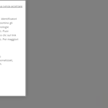
a senza accettare
identificatori
portino gli
cnologie
i. Puoi
clic sul link
b. Per maggiori
i
onalizzati,
i.