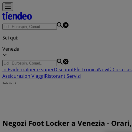
Sei qui:
Venezia
In Evidenza
Iper e super
Discount
Elettronica
Novità
Cura cas
Assicurazioni
Viaggi
Ristoranti
Servizi
Pubblicità
Negozi Foot Locker a Venezia - Orari, 