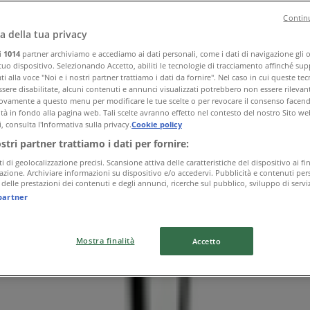
Continu
a della tua privacy
ri
1014
partner archiviamo e accediamo ai dati personali, come i dati di navigazione gli o 
 tuo dispositivo. Selezionando Accetto, abiliti le tecnologie di tracciamento affinché sup
i alla voce "Noi e i nostri partner trattiamo i dati da fornire". Nel caso in cui queste te
sere disabilitate, alcuni contenuti e annunci visualizzati potrebbero non essere rilevant
vamente a questo menu per modificare le tue scelte o per revocare il consenso facendo 
ità in fondo alla pagina web. Tali scelte avranno effetto nel contesto del nostro Sito we
, consulta l'Informativa sulla privacy.
Cookie policy
ostri partner trattiamo i dati per fornire:
ti di geolocalizzazione precisi. Scansione attiva delle caratteristiche del dispositivo ai fin
icazione. Archiviare informazioni su dispositivo e/o accedervi. Pubblicità e contenuti pers
delle prestazioni dei contenuti e degli annunci, ricerche sul pubblico, sviluppo di serviz
partner
Mostra finalità
Accetto