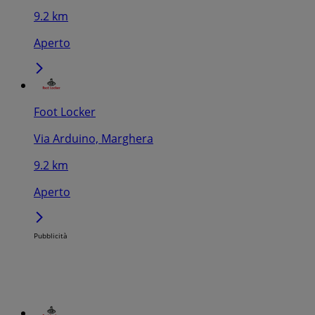
9.2 km
Aperto
Foot Locker
Via Arduino, Marghera
9.2 km
Aperto
Pubblicità