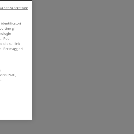
a senza accettare
identificatori
portino gli
cnologie
i. Puoi
clic sul link
b. Per maggiori
i
onalizzati,
i.