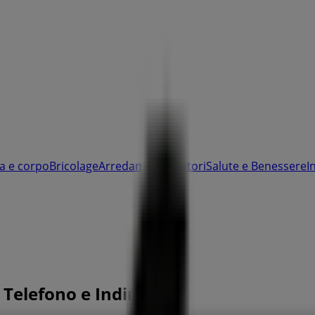
a e corpo
Bricolage
Arredamento
Motori
Salute e Benessere
I
Telefono e Indirizzi