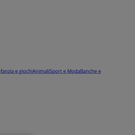
nfanzia e giochi
Animali
Sport e Moda
Banche e