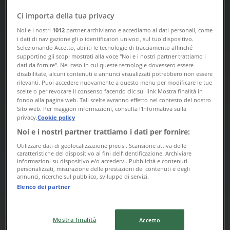
Ci importa della tua privacy
Noi e i nostri
1012
partner archiviamo e accediamo ai dati personali, come
i dati di navigazione gli o identificatori univoci, sul tuo dispositivo.
Citroën
Selezionando Accetto, abiliti le tecnologie di tracciamento affinché
supportino gli scopi mostrati alla voce "Noi e i nostri partner trattiamo i
I nostri prezzi imbattibili!
dati da fornire". Nel caso in cui queste tecnologie dovessero essere
disabilitate, alcuni contenuti e annunci visualizzati potrebbero non essere
rilevanti. Puoi accedere nuovamente a questo menu per modificare le tue
{"numCatalogs":1}
scelte o per revocare il consenso facendo clic sul link Mostra finalità in
fondo alla pagina web. Tali scelte avranno effetto nel contesto del nostro
Altri utenti hanno visto anche
Sito web. Per maggiori informazioni, consulta l'Informativa sulla
privacy.
Cookie policy
questi cataloghi
Noi e i nostri partner trattiamo i dati per fornire:
Utilizzare dati di geolocalizzazione precisi. Scansione attiva delle
Nuovo
caratteristiche del dispositivo ai fini dell’identificazione. Archiviare
informazioni su dispositivo e/o accedervi. Pubblicità e contenuti
personalizzati, misurazione delle prestazioni dei contenuti e degli
annunci, ricerche sul pubblico, sviluppo di servizi.
Elenco dei partner
Gruppovis
Ford focus ST-line
Mostra finalità
Accetto