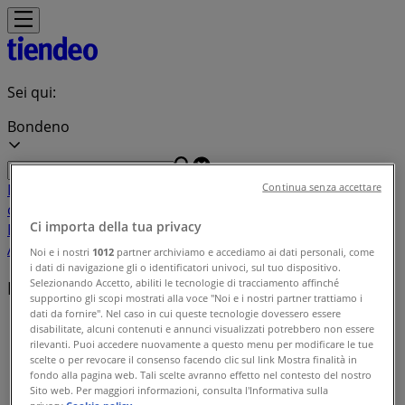
Sei qui:
Bondeno
In Evidenza
Iper e super
Discount
Elettronica
Novità
Cura
Continua senza accettare
casa e corpo
Bricolage
Arredamento
Motori
Salute e
Ci importa della tua privacy
Benessere
Infanzia e giochi
Animali
Sport e Moda
Banche e
Assicurazioni
Viaggi
Ristoranti
Servizi
Noi e i nostri
1012
partner archiviamo e accediamo ai dati personali, come
i dati di navigazione gli o identificatori univoci, sul tuo dispositivo.
Selezionando Accetto, abiliti le tecnologie di tracciamento affinché
Indice delle offerte in Bondeno
supportino gli scopi mostrati alla voce "Noi e i nostri partner trattiamo i
dati da fornire". Nel caso in cui queste tecnologie dovessero essere
Tiendeo a Bondeno
»
disabilitate, alcuni contenuti e annunci visualizzati potrebbero non essere
rilevanti. Puoi accedere nuovamente a questo menu per modificare le tue
Indice delle offerte
scelte o per revocare il consenso facendo clic sul link Mostra finalità in
fondo alla pagina web. Tali scelte avranno effetto nel contesto del nostro
Sito web. Per maggiori informazioni, consulta l'Informativa sulla
privacy.
Cookie policy