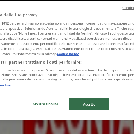
Continu
a della tua privacy
ri
1012
partner archiviamo e accediamo ai dati personali, come i dati di navigazione gli o 
 tuo dispositivo. Selezionando Accetto, abiliti le tecnologie di tracciamento affinché sup
i alla voce "Noi e i nostri partner trattiamo i dati da fornire". Nel caso in cui queste te
sere disabilitate, alcuni contenuti e annunci visualizzati potrebbero non essere rilevant
vamente a questo menu per modificare le tue scelte o per revocare il consenso facendo 
ità in fondo alla pagina web. Tali scelte avranno effetto nel contesto del nostro Sito we
 Brescia
, consulta l'Informativa sulla privacy.
Cookie policy
ostri partner trattiamo i dati per fornire:
ti di geolocalizzazione precisi. Scansione attiva delle caratteristiche del dispositivo ai fin
icazione. Archiviare informazioni su dispositivo e/o accedervi. Pubblicità e contenuti pers
delle prestazioni dei contenuti e degli annunci, ricerche sul pubblico, sviluppo di serviz
partner
Mostra finalità
Accetto