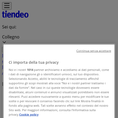
Sei qui:
Collegno
Continua senza accettare
In Evidenza
Iper e super
Discount
Elettronica
Novità
Cura
casa e corpo
Bricolage
Arredamento
Motori
Salute e
Ci importa della tua privacy
Benessere
Infanzia e giochi
Animali
Sport e Moda
Banche e
Noi e i nostri
1014
partner archiviamo e accediamo ai dati personali, come
Assicurazioni
Viaggi
Ristoranti
Servizi
i dati di navigazione gli o identificatori univoci, sul tuo dispositivo.
Selezionando Accetto, abiliti le tecnologie di tracciamento affinché
Marchi locali
supportino gli scopi mostrati alla voce "Noi e i nostri partner trattiamo i
dati da fornire". Nel caso in cui queste tecnologie dovessero essere
disabilitate, alcuni contenuti e annunci visualizzati potrebbero non essere
Tiendeo a Collegno
»
rilevanti. Puoi accedere nuovamente a questo menu per modificare le tue
scelte o per revocare il consenso facendo clic sul link Mostra finalità in
Indice delle marche
fondo alla pagina web. Tali scelte avranno effetto nel contesto del nostro
Sito web. Per maggiori informazioni, consulta l'Informativa sulla
privacy.
Cookie policy