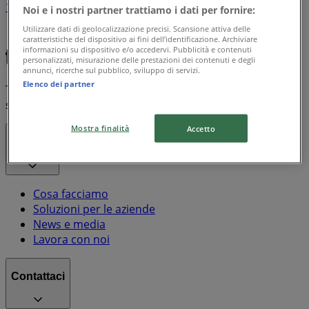
1
Noi e i nostri partner trattiamo i dati per fornire:
Utilizzare dati di geolocalizzazione precisi. Scansione attiva delle
Galassia
Chicco
Frosta
Disney
Doro
caratteristiche del dispositivo ai fini dell’identificazione. Archiviare
informazioni su dispositivo e/o accedervi. Pubblicità e contenuti
personalizzati, misurazione delle prestazioni dei contenuti e degli
annunci, ricerche sul pubblico, sviluppo di servizi.
Elenco dei partner
Tiendeo fa parte di Shopfully, l'azienda tecnologica che
sta reinventando lo shopping locale in tutto il mondo.
Mostra finalità
Accetto
Tiendeo
Cosa facciamo
Soluzioni per le aziende
News e media
Lavora con noi
Contattaci