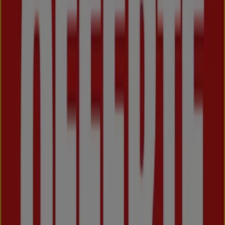
0
,
69
€
0.95
€
-22
%
Piadina
Classica,
4
Pz
Altri volantini di Discount a Gela
-2 giorni
MD
Tutto a 1,00 1,50 2,00 2,50 3,00€