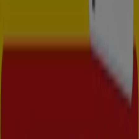
Maionese
1
,
09
€
Foglia
verde
-
Patate
Novelle