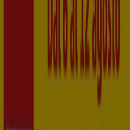
Tiendeo a Gela
»
Offerte di Discount a Gela
»
Eurospin a Gela
Sguardo veloce a Eurospin in offerta
a Gela
Eurospin in offerta a Gela:
198
Cataloghi con offerte su Eurospin a Gela:
1
Categoria:
Discount
Offerta più recente:
27/07/2026