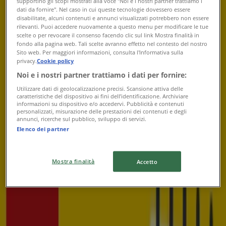
supportino gli scopi mostrati alla voce "Noi e i nostri partner trattiamo i
dati da fornire". Nel caso in cui queste tecnologie dovessero essere
disabilitate, alcuni contenuti e annunci visualizzati potrebbero non essere
Eurospin
rilevanti. Puoi accedere nuovamente a questo menu per modificare le tue
scelte o per revocare il consenso facendo clic sul link Mostra finalità in
Via Gela Snc, Licata
fondo alla pagina web. Tali scelte avranno effetto nel contesto del nostro
Sito web. Per maggiori informazioni, consulta l'Informativa sulla
26.7 km
privacy.
Cookie policy
Noi e i nostri partner trattiamo i dati per fornire:
Chiuso
Utilizzare dati di geolocalizzazione precisi. Scansione attiva delle
caratteristiche del dispositivo ai fini dell’identificazione. Archiviare
informazioni su dispositivo e/o accedervi. Pubblicità e contenuti
personalizzati, misurazione delle prestazioni dei contenuti e degli
Eurospin a Gela — Negozi, orari e telefono
annunci, ricerche sul pubblico, sviluppo di servizi.
Elenco dei partner
Mostra finalità
Accetto
Prodotti Eurospin più cliccati in Gela