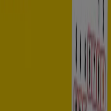
0
,
99
€
Subitofrutta
-
Melanzane
1
,