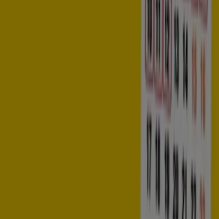
69
€
2.19
€
-10
%
Pancetta
Premium
Affumicata/Dolce
A
Cubetti
1
,
39
€
1.85
€
-26
%