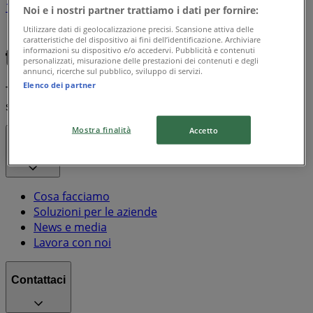
1
Noi e i nostri partner trattiamo i dati per fornire:
Utilizzare dati di geolocalizzazione precisi. Scansione attiva delle
Galassia
Chicco
Frosta
Disney
Doro
caratteristiche del dispositivo ai fini dell’identificazione. Archiviare
informazioni su dispositivo e/o accedervi. Pubblicità e contenuti
personalizzati, misurazione delle prestazioni dei contenuti e degli
annunci, ricerche sul pubblico, sviluppo di servizi.
Elenco dei partner
Tiendeo fa parte di Shopfully, l'azienda tecnologica che
sta reinventando lo shopping locale in tutto il mondo.
Mostra finalità
Accetto
Tiendeo
Cosa facciamo
Soluzioni per le aziende
News e media
Lavora con noi
Contattaci