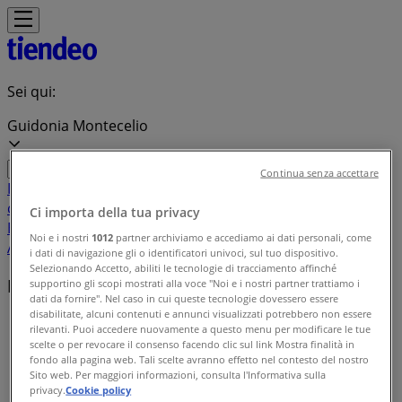
Sei qui:
Guidonia Montecelio
Continua senza accettare
In Evidenza
Iper e super
Discount
Elettronica
Novità
Cura
casa e corpo
Bricolage
Arredamento
Motori
Salute e
Ci importa della tua privacy
Benessere
Infanzia e giochi
Animali
Sport e Moda
Banche e
Noi e i nostri
1012
partner archiviamo e accediamo ai dati personali, come
Assicurazioni
Viaggi
Ristoranti
Servizi
i dati di navigazione gli o identificatori univoci, sul tuo dispositivo.
Selezionando Accetto, abiliti le tecnologie di tracciamento affinché
Marchi locali
supportino gli scopi mostrati alla voce "Noi e i nostri partner trattiamo i
dati da fornire". Nel caso in cui queste tecnologie dovessero essere
disabilitate, alcuni contenuti e annunci visualizzati potrebbero non essere
Tiendeo a Guidonia Montecelio
»
rilevanti. Puoi accedere nuovamente a questo menu per modificare le tue
scelte o per revocare il consenso facendo clic sul link Mostra finalità in
Indice delle marche
fondo alla pagina web. Tali scelte avranno effetto nel contesto del nostro
Sito web. Per maggiori informazioni, consulta l'Informativa sulla
privacy.
Cookie policy