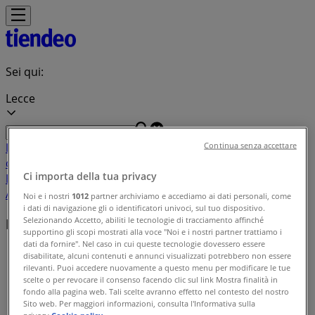
Sei qui:
Lecce
In Evidenza
Iper e super
Discount
Elettronica
Novità
Cura
Continua senza accettare
casa e corpo
Bricolage
Arredamento
Motori
Salute e
Ci importa della tua privacy
Benessere
Infanzia e giochi
Animali
Sport e Moda
Banche e
Assicurazioni
Viaggi
Ristoranti
Servizi
Noi e i nostri
1012
partner archiviamo e accediamo ai dati personali, come
i dati di navigazione gli o identificatori univoci, sul tuo dispositivo.
Selezionando Accetto, abiliti le tecnologie di tracciamento affinché
Indice delle offerte in Lecce
supportino gli scopi mostrati alla voce "Noi e i nostri partner trattiamo i
dati da fornire". Nel caso in cui queste tecnologie dovessero essere
Tiendeo a Lecce
»
disabilitate, alcuni contenuti e annunci visualizzati potrebbero non essere
rilevanti. Puoi accedere nuovamente a questo menu per modificare le tue
Indice delle offerte
scelte o per revocare il consenso facendo clic sul link Mostra finalità in
fondo alla pagina web. Tali scelte avranno effetto nel contesto del nostro
Sito web. Per maggiori informazioni, consulta l'Informativa sulla
privacy.
Cookie policy