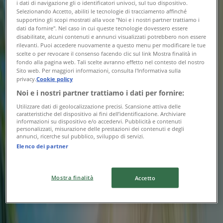
i dati di navigazione gli o identificatori univoci, sul tuo dispositivo.
Selezionando Accetto, abiliti le tecnologie di tracciamento affinché
supportino gli scopi mostrati alla voce "Noi e i nostri partner trattiamo i
dati da fornire". Nel caso in cui queste tecnologie dovessero essere
Mac Cosmetics
disabilitate, alcuni contenuti e annunci visualizzati potrebbero non essere
rilevanti. Puoi accedere nuovamente a questo menu per modificare le tue
Iniziano i summer sales
scelte o per revocare il consenso facendo clic sul link Mostra finalità in
fondo alla pagina web. Tali scelte avranno effetto nel contesto del nostro
Sito web. Per maggiori informazioni, consulta l'Informativa sulla
Scade il 01/09
privacy.
Cookie policy
{"numCatalogs":1}
Noi e i nostri partner trattiamo i dati per fornire:
Orari e indirizzi Mac Cosmetics
Utilizzare dati di geolocalizzazione precisi. Scansione attiva delle
caratteristiche del dispositivo ai fini dell’identificazione. Archiviare
informazioni su dispositivo e/o accedervi. Pubblicità e contenuti
personalizzati, misurazione delle prestazioni dei contenuti e degli
annunci, ricerche sul pubblico, sviluppo di servizi.
Elenco dei partner
Mac Cosmetics
SS Romea, Marghera
Mostra finalità
Accetto
974 m