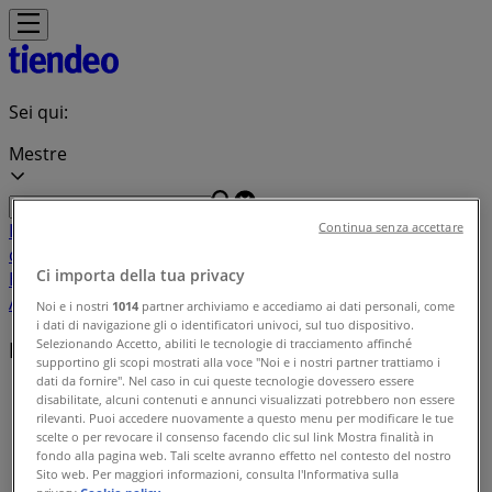
Sei qui:
Mestre
In Evidenza
Iper e super
Discount
Elettronica
Novità
Cura
Continua senza accettare
casa e corpo
Bricolage
Arredamento
Motori
Salute e
Ci importa della tua privacy
Benessere
Infanzia e giochi
Animali
Sport e Moda
Banche e
Assicurazioni
Viaggi
Ristoranti
Servizi
Noi e i nostri
1014
partner archiviamo e accediamo ai dati personali, come
i dati di navigazione gli o identificatori univoci, sul tuo dispositivo.
Selezionando Accetto, abiliti le tecnologie di tracciamento affinché
Indice delle offerte in Mestre
supportino gli scopi mostrati alla voce "Noi e i nostri partner trattiamo i
dati da fornire". Nel caso in cui queste tecnologie dovessero essere
Tiendeo a Mestre
»
disabilitate, alcuni contenuti e annunci visualizzati potrebbero non essere
rilevanti. Puoi accedere nuovamente a questo menu per modificare le tue
Indice delle offerte
scelte o per revocare il consenso facendo clic sul link Mostra finalità in
fondo alla pagina web. Tali scelte avranno effetto nel contesto del nostro
Sito web. Per maggiori informazioni, consulta l'Informativa sulla
privacy.
Cookie policy