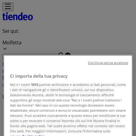
Sei qui:
Molfetta
In Evidenza
Iper e super
Discount
Elettronica
Novità
Cura
Continua senza accettare
casa e corpo
Bricolage
Arredamento
Motori
Salute e
Ci importa della tua privacy
Benessere
Infanzia e giochi
Animali
Sport e Moda
Banche e
Assicurazioni
Viaggi
Ristoranti
Servizi
Noi e i nostri
1012
partner archiviamo e accediamo ai dati personali, come
i dati di navigazione gli o identificatori univoci, sul tuo dispositivo.
Selezionando Accetto, abiliti le tecnologie di tracciamento affinché
Indice delle offerte in Molfetta
supportino gli scopi mostrati alla voce "Noi e i nostri partner trattiamo i
dati da fornire". Nel caso in cui queste tecnologie dovessero essere
Tiendeo a Molfetta
»
disabilitate, alcuni contenuti e annunci visualizzati potrebbero non essere
rilevanti. Puoi accedere nuovamente a questo menu per modificare le tue
Indice delle offerte
scelte o per revocare il consenso facendo clic sul link Mostra finalità in
fondo alla pagina web. Tali scelte avranno effetto nel contesto del nostro
Sito web. Per maggiori informazioni, consulta l'Informativa sulla
privacy.
Cookie policy