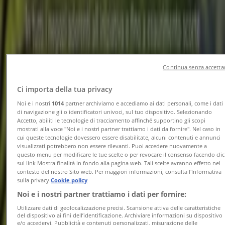
Ferplast
Offerte Ferplast
Continua senza accetta
Scade il 31/12
Ci importa della tua privacy
Noi e i nostri
1014
partner archiviamo e accediamo ai dati personali, come i dati
di navigazione gli o identificatori univoci, sul tuo dispositivo. Selezionando
Accetto, abiliti le tecnologie di tracciamento affinché supportino gli scopi
Ferplast
mostrati alla voce "Noi e i nostri partner trattiamo i dati da fornire". Nel caso in
cui queste tecnologie dovessero essere disabilitate, alcuni contenuti e annunci
Risparmia ora con le nostre offerte
visualizzati potrebbero non essere rilevanti. Puoi accedere nuovamente a
questo menu per modificare le tue scelte o per revocare il consenso facendo clic
sul link Mostra finalità in fondo alla pagina web. Tali scelte avranno effetto nel
Scade il 31/12
831 m - Napoli
contesto del nostro Sito web. Per maggiori informazioni, consulta l'Informativa
sulla privacy.
Cookie policy
Noi e i nostri partner trattiamo i dati per fornire:
Ferplast
Utilizzare dati di geolocalizzazione precisi. Scansione attiva delle caratteristiche
del dispositivo ai fini dell’identificazione. Archiviare informazioni su dispositivo
e/o accedervi. Pubblicità e contenuti personalizzati, misurazione delle