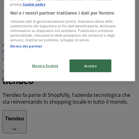
1
2
3
4
5
privacy.
Cookie policy
...
35
Noi e i nostri partner trattiamo i dati per fornire:
Utilizzare dati di geolocalizzazione precisi. Scansione attiva delle
Lidl
Eurospin
Conad
Coop
MD
Esselunga
Iliad
caratteristiche del dispositivo ai fini dell’identificazione. Archiviare
Unieuro
Maury's
Risparmio Casa
Decò
Ipercoop
informazioni su dispositivo e/o accedervi. Pubblicità e contenuti
personalizzati, misurazione delle prestazioni dei contenuti e degli
Conad Superstore
KiK
Spazio Conad
Tigotà
annunci, ricerche sul pubblico, sviluppo di servizi.
Acqua & Sapone
PENNY
Euronics
ARD Discount
Il
Elenco dei partner
Centesimo
Mondo Convenienza
Famila
Bennet
Zara
PaghiPoco
Conad City
Il Gigante
Expert
TIM
Despar
Aldi
Sisa
Trony
Kymco
MediaWorld
Mostra finalità
Accetto
Carrefour Market
Valleverde
Vodafone
PrimoPrezzo
Tiendeo fa parte di Shopfully, l'azienda tecnologica che
sta reinventando lo shopping locale in tutto il mondo.
Tiendeo