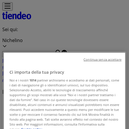
Sei qui:
Nichelino
In Evidenza
Iper e super
Discount
Elettronica
Novità
Cura
Continua senza accettare
casa e corpo
Bricolage
Arredamento
Motori
Salute e
Ci importa della tua privacy
Benessere
Infanzia e giochi
Animali
Sport e Moda
Banche e
Assicurazioni
Viaggi
Ristoranti
Servizi
Noi e i nostri
1014
partner archiviamo e accediamo ai dati personali, come
i dati di navigazione gli o identificatori univoci, sul tuo dispositivo.
Selezionando Accetto, abiliti le tecnologie di tracciamento affinché
Indice delle offerte in Nichelino
supportino gli scopi mostrati alla voce "Noi e i nostri partner trattiamo i
dati da fornire". Nel caso in cui queste tecnologie dovessero essere
Tiendeo a Nichelino
»
disabilitate, alcuni contenuti e annunci visualizzati potrebbero non essere
rilevanti. Puoi accedere nuovamente a questo menu per modificare le tue
Indice delle offerte
scelte o per revocare il consenso facendo clic sul link Mostra finalità in
fondo alla pagina web. Tali scelte avranno effetto nel contesto del nostro
Sito web. Per maggiori informazioni, consulta l'Informativa sulla
privacy.
Cookie policy