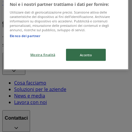
1
Noi e i nostri partner trattiamo i dati per fornire:
Utilizzare dati di geolocalizzazione precisi. Scansione attiva delle
Galassia
Chicco
Frosta
Disney
Doro
caratteristiche del dispositivo ai fini dell’identificazione. Archiviare
informazioni su dispositivo e/o accedervi. Pubblicità e contenuti
personalizzati, misurazione delle prestazioni dei contenuti e degli
annunci, ricerche sul pubblico, sviluppo di servizi.
Elenco dei partner
Tiendeo fa parte di Shopfully, l'azienda tecnologica che
sta reinventando lo shopping locale in tutto il mondo.
Mostra finalità
Accetto
Tiendeo
Cosa facciamo
Soluzioni per le aziende
News e media
Lavora con noi
Contattaci