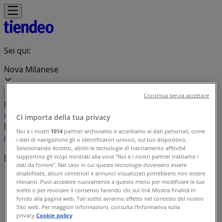
Sei qui:
Nova Milanese
Continua senza accettare
In Evidenza
Iper e super
Discount
Elettronica
Novità
Cura
casa e corpo
Bricolage
Arredamento
Motori
Salute e
Ci importa della tua privacy
Benessere
Infanzia e giochi
Animali
Sport e Moda
Banche e
Noi e i nostri
1014
partner archiviamo e accediamo ai dati personali, come
Assicurazioni
Viaggi
Ristoranti
Servizi
i dati di navigazione gli o identificatori univoci, sul tuo dispositivo.
Selezionando Accetto, abiliti le tecnologie di tracciamento affinché
Marchi locali
supportino gli scopi mostrati alla voce "Noi e i nostri partner trattiamo i
dati da fornire". Nel caso in cui queste tecnologie dovessero essere
disabilitate, alcuni contenuti e annunci visualizzati potrebbero non essere
Tiendeo a Nova Milanese
»
rilevanti. Puoi accedere nuovamente a questo menu per modificare le tue
scelte o per revocare il consenso facendo clic sul link Mostra finalità in
Indice delle marche
fondo alla pagina web. Tali scelte avranno effetto nel contesto del nostro
Sito web. Per maggiori informazioni, consulta l'Informativa sulla
privacy.
Cookie policy