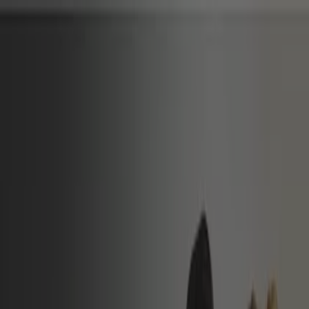
Sei qui:
Roma
In Evidenza
Iper e super
Discount
Elettronica
Novità
Cura
casa e corpo
Bricolage
Arredamento
Motori
Salute e
Benessere
Infanzia e giochi
Animali
Sport e Moda
Banche e
Assicurazioni
Viaggi
Ristoranti
Servizi
Alleanza Assicurazioni - Offerte,
Volantini e Promozioni
Segui per ricevere le offerte