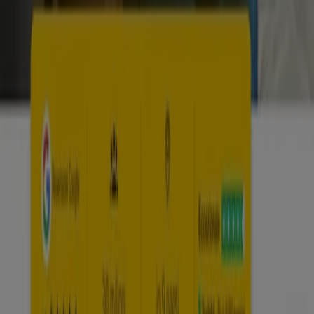
Tiendeo
Cosa facciamo
Soluzioni per le aziende
News e media
Lavora con noi
Contattaci
Richieste commerciali e di marketing
Ubicazione del negozio nella mappa non corretta
Segnalazione Volantino
Hai un malfunzionamento sul web o sull'app?
Indici