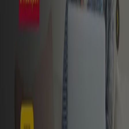
3,25%
Scade il 06/10
Cassa di Ravenna
Doppio misto
Scade il 31/12
Cofidis
8000€ in 60 mesi a Taeg 5,90%
Scade il 28/01
Mostra di più