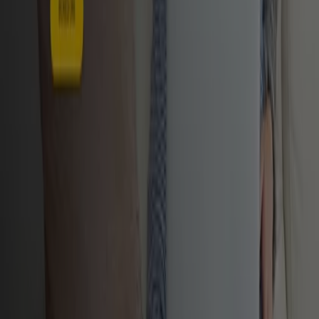
Altri negozi di Banche e
Assicurazioni
Sguardo veloce a Alleanza
Assicurazioni in offerta
Cataloghi con offerte su Alleanza Assicurazioni:
1
Categoria:
Banche e Assicurazioni
Offerta più recente:
14/01/2025
Tutte le offerte ed promozioni
Alleanza Assicurazioni a portata di
mano.