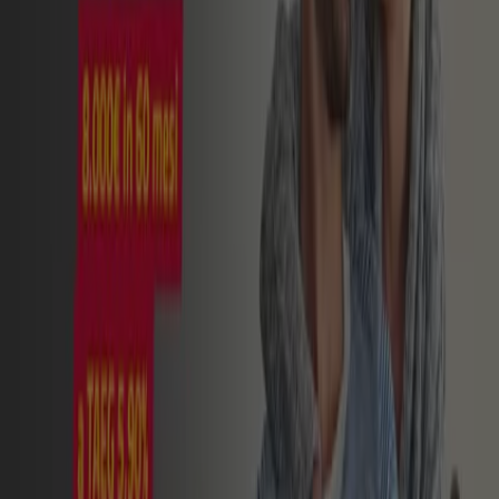
Scade il 30/09
Verti
Don't worry, c'e Verti!
Scade il 07/09
Deutsche Bank
3%
Scade il 31/08
Poste Italiane