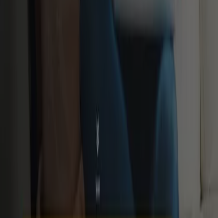
inizia subito a esplorare le offerte che abbiamo per te!
Trova Alleanza Assicurazioni
cataloghi nella tua città
Alleanza Assicurazioni a Roma
Alleanza Assicurazioni
a Milano
Alleanza Assicurazioni a Napoli
Alleanza
Assicurazioni a Torino
Alleanza Assicurazioni a Palermo
Alleanza Assicurazioni a Genova
Alleanza
Assicurazioni a Bologna
Alleanza Assicurazioni a Firenze
Alleanza Assicurazioni a Bari
Alleanza Assicurazioni a
Catania
Alleanza Assicurazioni a Verona
Alleanza
Assicurazioni a Venezia
Vedi altre città
Tiendeo fa parte di Shopfully, l'azienda tecnologica che
sta reinventando lo shopping locale in tutto il mondo.