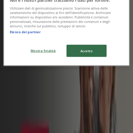
Utilizzare dati di geolocalizzazione precisi. Scansione attiva delle
caratteristiche del dispositivo ai fini dell’identificazione. Archiviare
informazioni su dispositivo e/o accedervi. Pubblicità e contenuti
personalizzati, misurazione delle prestazioni dei contenuti e degli
Alleanza Assicurazioni
annunci, ricerche sul pubblico, sviluppo di servizi.
Elenco dei partner
Promo speciale
Scade il 31/12
Mostra finalità
Accetto
{"numCatalogs":1}
Altri utenti hanno visto anche
questi cataloghi
Webank
Conto Webank