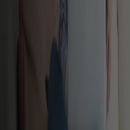
Benvenuto su Tiendeo, il luogo ideale per trovare le
migliori
offerte
,
cataloghi
e
promozioni
di
Banche e
Assicurazioni
in Italia. Durante il mese di
agosto del
2026
, su Tiendeo potrai accedere alle ultime novità e
sconti di
Alleanza Assicurazioni
, uno dei marchi più
riconosciuti nel settore di
Banche e Assicurazioni
.
Sulla nostra piattaforma, scoprirai un'ampia selezione di
prodotti con incredibili
promozioni
che ti aiuteranno a
risparmiare sui tuoi acquisti. Sfoglia i cataloghi di
Alleanza Assicurazioni
e non perderti nessuna offerta
esclusiva disponibile a
agosto
. Inoltre, ti offriamo
informazioni dettagliate sulle campagne di sconto, le
liquidazioni e le novità di stagione nel settore
Banche e
Assicurazioni
.
Approfitta al massimo delle
offerte
e promozioni di
Alleanza Assicurazioni
e rimani aggiornato su tutte le
variazioni di prezzi e prodotti durante
agosto del 2026
.
Su Tiendeo, avrai sempre accesso alle migliori
opportunità di acquisto in Italia. Non aspettare oltre e