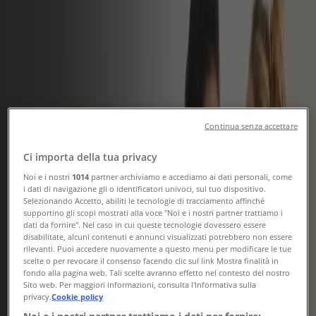
Tiendeo
»
Offerte Banche e Assicurazioni nelle vicinanze
»
Alleanza Assicurazioni
Altri negozi Banche e Assicurazioni
nella tua città
Continua senza accettare
Sguardo veloce a Alleanza
Ci importa della tua privacy
Assicurazioni in offerta
Noi e i nostri
1014
partner archiviamo e accediamo ai dati personali, come
i dati di navigazione gli o identificatori univoci, sul tuo dispositivo.
Selezionando Accetto, abiliti le tecnologie di tracciamento affinché
supportino gli scopi mostrati alla voce "Noi e i nostri partner trattiamo i
Cataloghi con offerte su Alleanza Assicurazioni:
1
dati da fornire". Nel caso in cui queste tecnologie dovessero essere
disabilitate, alcuni contenuti e annunci visualizzati potrebbero non essere
rilevanti. Puoi accedere nuovamente a questo menu per modificare le tue
Categoria:
Banche e Assicurazioni
scelte o per revocare il consenso facendo clic sul link Mostra finalità in
fondo alla pagina web. Tali scelte avranno effetto nel contesto del nostro
Offerta più recente:
14/01/2025
Sito web. Per maggiori informazioni, consulta l'Informativa sulla
privacy.
Cookie policy
Noi e i nostri partner trattiamo i dati per fornire: