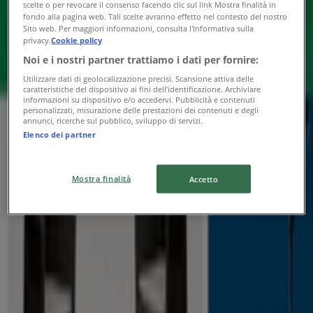
scelte o per revocare il consenso facendo clic sul link Mostra finalità in
Ottimax
fondo alla pagina web. Tali scelte avranno effetto nel contesto del nostro
Sito web. Per maggiori informazioni, consulta l'Informativa sulla
Grandi affari
privacy.
Cookie policy
Noi e i nostri partner trattiamo i dati per fornire:
Scade il 23/08
Utilizzare dati di geolocalizzazione precisi. Scansione attiva delle
{"numCatalogs":1}
caratteristiche del dispositivo ai fini dell’identificazione. Archiviare
informazioni su dispositivo e/o accedervi. Pubblicità e contenuti
personalizzati, misurazione delle prestazioni dei contenuti e degli
Altri utenti hanno visto anche
annunci, ricerche sul pubblico, sviluppo di servizi.
Elenco dei partner
questi cataloghi
Mostra finalità
Accetto
Progress
Anche fuori è Casa
Scade il 31/08