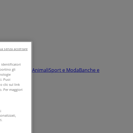
a senza accettare
identificatori
nfanzia e giochi
Animali
Sport e Moda
Banche e
portino gli
cnologie
i. Puoi
clic sul link
b. Per maggiori
i
onalizzati,
i.