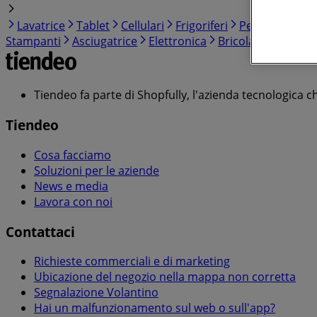
Lavatrice
Tablet
Cellulari
Frigoriferi
Pellet
Smart
Stampanti
Asciugatrice
Elettronica
Bricolage
Cura c
Tiendeo fa parte di Shopfully, l'azienda tecnologica c
Tiendeo
Cosa facciamo
Soluzioni per le aziende
News e media
Lavora con noi
Contattaci
Richieste commerciali e di marketing
Ubicazione del negozio nella mappa non corretta
Segnalazione Volantino
Hai un malfunzionamento sul web o sull'app?