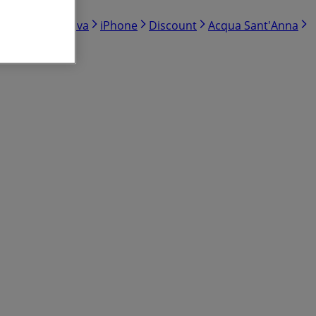
ravergine di oliva
iPhone
Discount
Acqua Sant'Anna