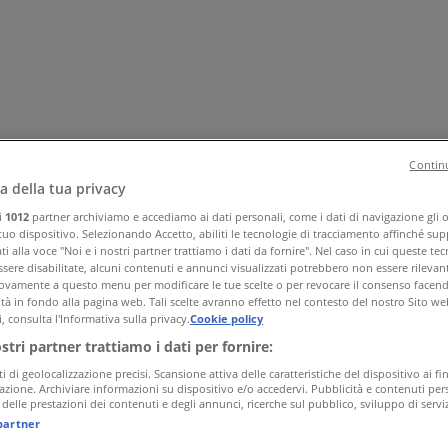
Continu
a della tua privacy
ri
1012
partner archiviamo e accediamo ai dati personali, come i dati di navigazione gli o 
a e corpo
Bricolage
Arredamento
Motori
Salute e Benessere
I
 tuo dispositivo. Selezionando Accetto, abiliti le tecnologie di tracciamento affinché sup
i alla voce "Noi e i nostri partner trattiamo i dati da fornire". Nel caso in cui queste te
sere disabilitate, alcuni contenuti e annunci visualizzati potrebbero non essere rilevant
vamente a questo menu per modificare le tue scelte o per revocare il consenso facendo 
ità in fondo alla pagina web. Tali scelte avranno effetto nel contesto del nostro Sito we
, consulta l'Informativa sulla privacy.
Cookie policy
ostri partner trattiamo i dati per fornire:
ti di geolocalizzazione precisi. Scansione attiva delle caratteristiche del dispositivo ai fin
icazione. Archiviare informazioni su dispositivo e/o accedervi. Pubblicità e contenuti pers
delle prestazioni dei contenuti e degli annunci, ricerche sul pubblico, sviluppo di serviz
partner