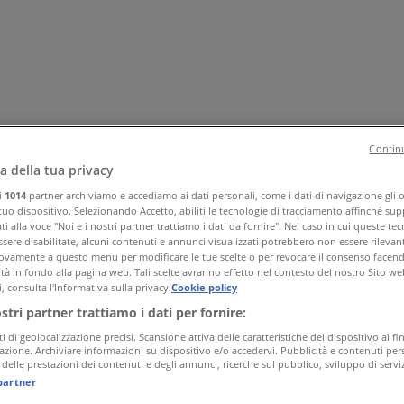
Continu
a della tua privacy
ri
1014
partner archiviamo e accediamo ai dati personali, come i dati di navigazione gli o 
a e corpo
Bricolage
Arredamento
Motori
Salute e Benessere
I
 tuo dispositivo. Selezionando Accetto, abiliti le tecnologie di tracciamento affinché sup
i alla voce "Noi e i nostri partner trattiamo i dati da fornire". Nel caso in cui queste te
sere disabilitate, alcuni contenuti e annunci visualizzati potrebbero non essere rilevant
vamente a questo menu per modificare le tue scelte o per revocare il consenso facendo 
ità in fondo alla pagina web. Tali scelte avranno effetto nel contesto del nostro Sito we
, consulta l'Informativa sulla privacy.
Cookie policy
ostri partner trattiamo i dati per fornire:
ti di geolocalizzazione precisi. Scansione attiva delle caratteristiche del dispositivo ai fin
icazione. Archiviare informazioni su dispositivo e/o accedervi. Pubblicità e contenuti pers
delle prestazioni dei contenuti e degli annunci, ricerche sul pubblico, sviluppo di serviz
partner