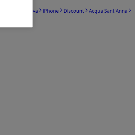
ravergine di oliva
iPhone
Discount
Acqua Sant'Anna