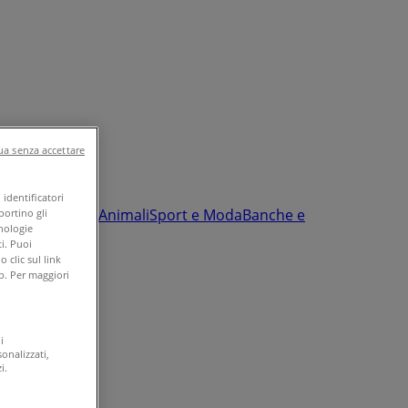
a senza accettare
identificatori
nfanzia e giochi
Animali
Sport e Moda
Banche e
portino gli
cnologie
i. Puoi
clic sul link
b. Per maggiori
i
onalizzati,
i.