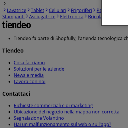
Lavatrice
Tablet
Cellulari
Frigoriferi
Pellet
Smart
Stampanti
Asciugatrice
Elettronica
Bricolage
Cura c
Tiendeo fa parte di Shopfully, l'azienda tecnologica c
Tiendeo
Cosa facciamo
Soluzioni per le aziende
News e media
Lavora con noi
Contattaci
Richieste commerciali e di marketing
Ubicazione del negozio nella mappa non corretta
Segnalazione Volantino
Hai un malfunzionamento sul web o sull'app?