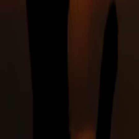
Palermo
Lavatrice
Tablet
Cellulari
Frigoriferi
Pellet
Smartphone
Tv
Lava
Animali in altre città
Roma
Milano
Napoli
Torino
Palermo
Vedi altre città
Rimani sempre aggiornato sulle
offerte
e
sconti
dei
negozi per
Animali
. I
3x2,
i
sottocosto, tutto a 1 euro,
i
volantini al 50%
e i cataloghi
per le
feste
e il
Black
Friday
aspettano solo te. Cerca i
prodotti
e le
tue
marche
preferite su Tiendeo! Acquista sempre al
prezzo migliore!
Vai alle offerte Animali
Pubblicità