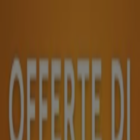
Sei qui:
Palermo
In Evidenza
Iper e super
Discount
Elettronica
Novità
Cura
casa e corpo
Bricolage
Arredamento
Motori
Salute e
Benessere
Infanzia e giochi
Animali
Sport e Moda
Banche e
Assicurazioni
Viaggi
Ristoranti
Servizi
Pubblicità
Animali a Palermo - Volantini,
Offerte e Cataloghi