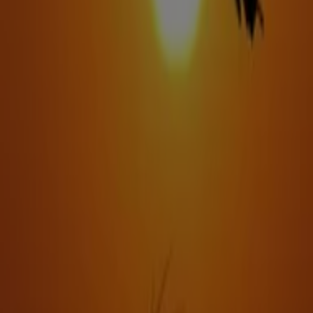
Majestic Pet's
Offerte che scottano
Scade il 31/08
Palermo
Zoo Service
Volantino Zoo Service