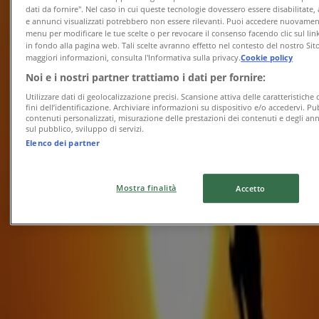
dati da fornire". Nel caso in cui queste tecnologie dovessero essere disabilitate,
e annunci visualizzati potrebbero non essere rilevanti. Puoi accedere nuovame
menu per modificare le tue scelte o per revocare il consenso facendo clic sul link
Joe Zampetti
in fondo alla pagina web. Tali scelte avranno effetto nel contesto del nostro Sit
maggiori informazioni, consulta l'Informativa sulla privacy.
Cookie policy
Volantino campania STAMPA compressed
Noi e i nostri partner trattiamo i dati per fornire:
Utilizzare dati di geolocalizzazione precisi. Scansione attiva delle caratteristiche 
Scade il 17/08
Palermo
fini dell’identificazione. Archiviare informazioni su dispositivo e/o accedervi. Pu
contenuti personalizzati, misurazione delle prestazioni dei contenuti e degli ann
sul pubblico, sviluppo di servizi.
Elenco dei partner
Joe Zampetti
Volantino agosto WEB compressed
Mostra finalità
Accetto
Scade il 31/08
Palermo
Pubblicità