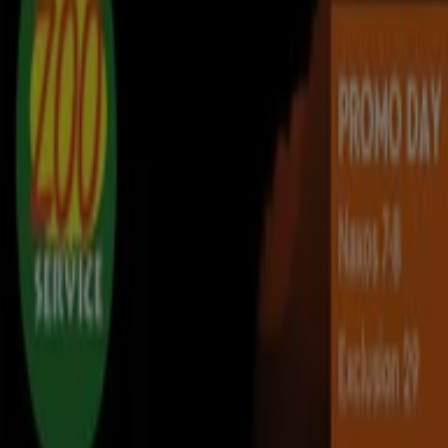
Contattaci
Richieste commerciali e di marketing
Ubicazione del negozio nella mappa non corretta
Segnalazione Volantino
Hai un malfunzionamento sul web o sull'app?
Indici
Marche
Marchi locali
Negozi
Negozi vicini
Prodotti
Prodotti locali
Città
Selezioni