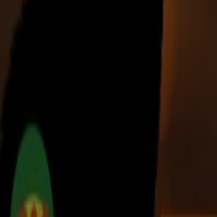
Tiendeo fa parte di Shopfully, l'azienda tecnologica che
sta reinventando lo shopping locale in tutto il mondo.
Tiendeo
Cosa facciamo
Soluzioni per le aziende
News e media
Lavora con noi