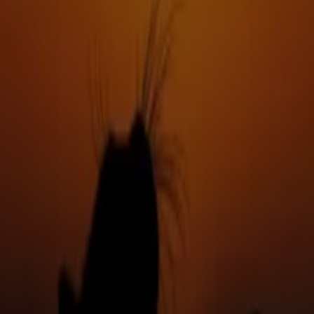
Scade il 30/08
Palermo
Mostra di più
Pubblicità
Cataloghi di Animali a Palermo
Volantini e migliori offerte a