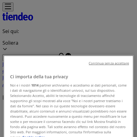
Sei qui:
Soliera
In Evidenza
Iper e super
Discount
Elettronica
Novità
Cura
Continua senza accettare
casa e corpo
Bricolage
Arredamento
Motori
Salute e
Ci importa della tua privacy
Benessere
Infanzia e giochi
Animali
Sport e Moda
Banche e
Assicurazioni
Viaggi
Ristoranti
Servizi
Noi e i nostri
1014
partner archiviamo e accediamo ai dati personali, come
i dati di navigazione gli o identificatori univoci, sul tuo dispositivo.
Selezionando Accetto, abiliti le tecnologie di tracciamento affinché
Indice delle offerte in Soliera
supportino gli scopi mostrati alla voce "Noi e i nostri partner trattiamo i
dati da fornire". Nel caso in cui queste tecnologie dovessero essere
Tiendeo a Soliera
»
disabilitate, alcuni contenuti e annunci visualizzati potrebbero non essere
rilevanti. Puoi accedere nuovamente a questo menu per modificare le tue
Indice delle offerte
scelte o per revocare il consenso facendo clic sul link Mostra finalità in
fondo alla pagina web. Tali scelte avranno effetto nel contesto del nostro
Sito web. Per maggiori informazioni, consulta l'Informativa sulla
privacy.
Cookie policy