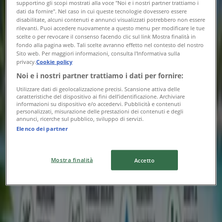
supportino gli scopi mostrati alla voce "Noi e i nostri partner trattiamo i
dati da fornire". Nel caso in cui queste tecnologie dovessero essere
disabilitate, alcuni contenuti e annunci visualizzati potrebbero non essere
rilevanti. Puoi accedere nuovamente a questo menu per modificare le tue
scelte o per revocare il consenso facendo clic sul link Mostra finalità in
fondo alla pagina web. Tali scelte avranno effetto nel contesto del nostro
Sito web. Per maggiori informazioni, consulta l'Informativa sulla
Lama Optical
privacy.
Cookie policy
Noi e i nostri partner trattiamo i dati per fornire:
Offerte
Utilizzare dati di geolocalizzazione precisi. Scansione attiva delle
caratteristiche del dispositivo ai fini dell’identificazione. Archiviare
Scade il 31/08
informazioni su dispositivo e/o accedervi. Pubblicità e contenuti
{"numCatalogs":1}
personalizzati, misurazione delle prestazioni dei contenuti e degli
annunci, ricerche sul pubblico, sviluppo di servizi.
Elenco dei partner
Orari e indirizzi Lama Optical
Mostra finalità
Accetto
Lama Optical
Via Cannaregio, 1153, Venezia
683 m