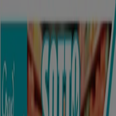
Sei qui:
Adelfia
In Evidenza
Iper e super
Discount
Elettronica
Novità
Cura
casa e corpo
Bricolage
Arredamento
Motori
Salute e
Benessere
Infanzia e giochi
Animali
Sport e Moda
Banche e
Assicurazioni
Viaggi
Ristoranti
Servizi
Pubblicità
Supermercato Etè | Via Conella, 21,
Adelfia - Volantini, Orari e Telefono