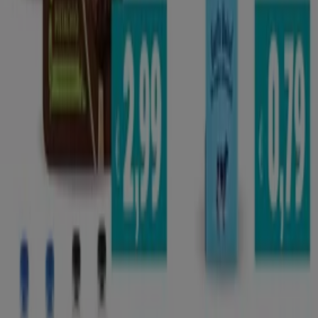
Via Cadorna, 10, Noicattaro
9.6 km
Altri negozi di Iper e super a Adelfia
Etè
Benvenuto nel negozio
Etè
su Tiendeo, dove potrai
scoprire le migliori
offerte
,
promozioni
e
cataloghi
di
questo marchio rinomato nel settore di
Iper e super
. Il
nostro negozio fisico si trova a
Via Conella, 21
,
Adelfia
, e
lì troverai un'ampia gamma di prodotti di qualità che ti
permetteranno di risparmiare durante tutto il
agosto
2026
.
Su Tiendeo ti offriamo tutte le informazioni aggiornate
su
Etè
, come gli orari di apertura, le offerte esclusive e la