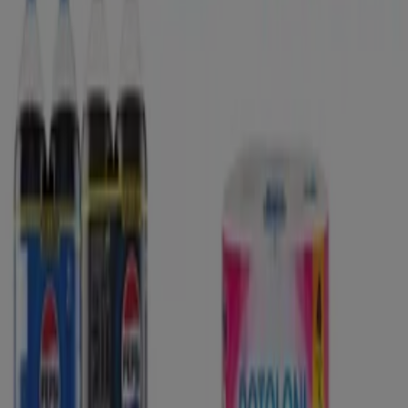
posizione esatta del negozio a
Via Conella, 21
. Inoltre,
avrai accesso agli ultimi cataloghi di
Etè
, dove potrai
scoprire le promozioni più recenti e approfittare di
grandi sconti sui prodotti di
Iper e super
per i tuoi
acquisti a
Adelfia
.
Non perdere l'opportunità di visitare il negozio
Etè
a
Via
Conella, 21
per un'esperienza di acquisto completa. Ti
invitiamo a esplorare le promozioni che abbiamo per te
questo
agosto
e a rimanere aggiornato sulle migliori
offerte di
Etè
a
Adelfia
. Vieni a trovarci e inizia a
risparmiare oggi stesso!
Più informazioni su Etè
Vedi altri negozi Etè in Adelfia
Pubblicità