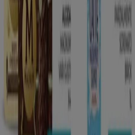
Etè
Via Aldo Moro, 101, Capurso
5.8 km
Etè
Viale Aldo Moro, 103, Bari
5.8 km
Etè