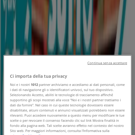
Tiendeo a Adelfia
»
Offerte di Iper e super a Adelfia
»
Etè a Adelfia
»
Etè | Via Conella, 21
Mappa
Mappa
Offerte di Etè a Adelfia
Continua senza accettare
Ci importa della tua privacy
Noi e i nostri
1012
partner archiviamo e accediamo ai dati personali, come
i dati di navigazione gli o identificatori univoci, sul tuo dispositivo.
Selezionando Accetto, abiliti le tecnologie di tracciamento affinché
supportino gli scopi mostrati alla voce "Noi e i nostri partner trattiamo i
dati da fornire". Nel caso in cui queste tecnologie dovessero essere
Etè
disabilitate, alcuni contenuti e annunci visualizzati potrebbero non essere
rilevanti. Puoi accedere nuovamente a questo menu per modificare le tue
scelte o per revocare il consenso facendo clic sul link Mostra finalità in
IMBATTIBILE convenienza
fondo alla pagina web. Tali scelte avranno effetto nel contesto del nostro
Sito web. Per maggiori informazioni, consulta l'Informativa sulla