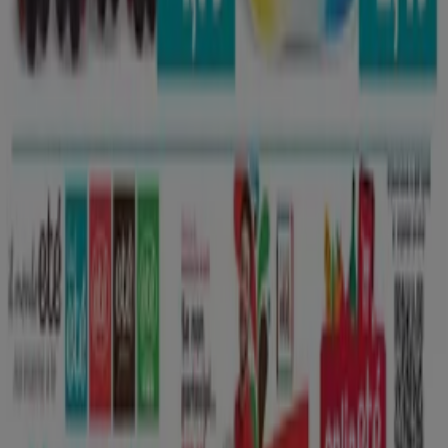
Ubicazione del negozio nella mappa non corretta
Segnalazione Volantino
Hai un malfunzionamento sul web o sull'app?
Indici
Marche
Marchi locali
Negozi
Negozi vicini
Prodotti
Prodotti locali
Città
Selezioni
Scarica l'APP Tiendeo