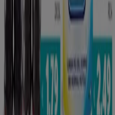
Tiendeo fa parte di Shopfully, l'azienda tecnologica che
sta reinventando lo shopping locale in tutto il mondo.
Tiendeo
Cosa facciamo
Soluzioni per le aziende
News e media
Lavora con noi
Contattaci
Richieste commerciali e di marketing