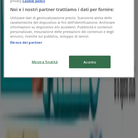
Scade il 18/08
privacy.
Cookie policy
Noi e i nostri partner trattiamo i dati per fornire:
Scade oggi
Utilizzare dati di geolocalizzazione precisi. Scansione attiva delle
caratteristiche del dispositivo ai fini dell’identificazione. Archiviare
informazioni su dispositivo e/o accedervi. Pubblicità e contenuti
personalizzati, misurazione delle prestazioni dei contenuti e degli
Etè
annunci, ricerche sul pubblico, sviluppo di servizi.
Elenco dei partner
Sottoprezzo
Mostra finalità
Accetto
Scade oggi
442 m - Adelfia
Pubblicità