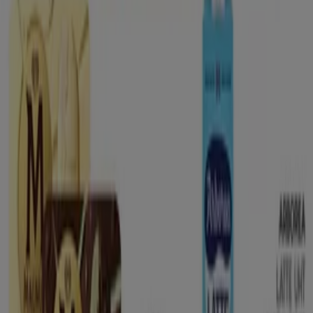
I negozi più vicini
Etè
Piazza Trieste, 16, Adelfia
442 m
Etè
Via Conella, 21, Adelfia
740 m