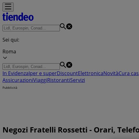
Sei qui:
Roma
In Evidenza
Iper e super
Discount
Elettronica
Novità
Cura cas
Assicurazioni
Viaggi
Ristoranti
Servizi
Pubblicità
Negozi Fratelli Rossetti - Orari, Telef