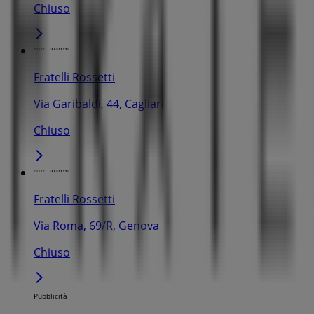
Chiuso
Fratelli Rossetti
Via Garibaldi, 44, Cagliari
Chiuso
Fratelli Rossetti
Via Roma, 69/R, Genova
Chiuso
Pubblicità