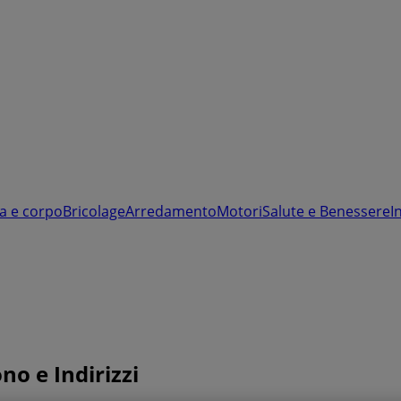
a e corpo
Bricolage
Arredamento
Motori
Salute e Benessere
I
ono e Indirizzi