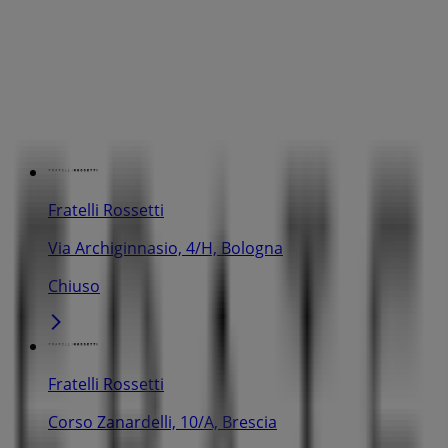
Fratelli Rossetti
Via Archiginnasio, 4/H, Bologna
Chiuso
Fratelli Rossetti
Corso Zanardelli, 10/A, Brescia