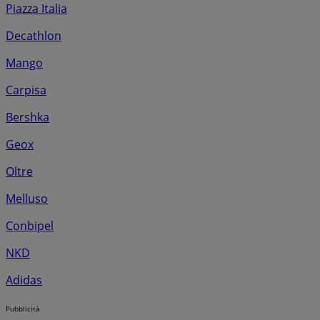
Piazza Italia
Decathlon
Mango
Carpisa
Bershka
Geox
Oltre
Melluso
Conbipel
NKD
Adidas
Pubblicità