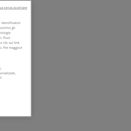
a senza accettare
identificatori
portino gli
cnologie
i. Puoi
clic sul link
b. Per maggiori
i
onalizzati,
i.