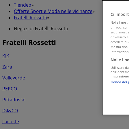
Tiendeo
»
Offerte Sport e Moda nelle vicinanze
»
Ci import
Fratelli Rossetti
»
Noi e i nost
univoci, sul
Negozi di Fratelli Rossetti
scopi mostrat
dovessero es
Fratelli Rossetti
accedere nuo
Mostra final
informazioni
KiK
Noi e i n
Zara
Utilizzare da
dell’identif
misurazione 
Valleverde
Elenco dei 
PEPCO
PittaRosso
IGI&CO
Lacoste