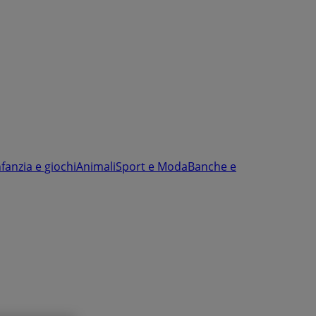
nfanzia e giochi
Animali
Sport e Moda
Banche e