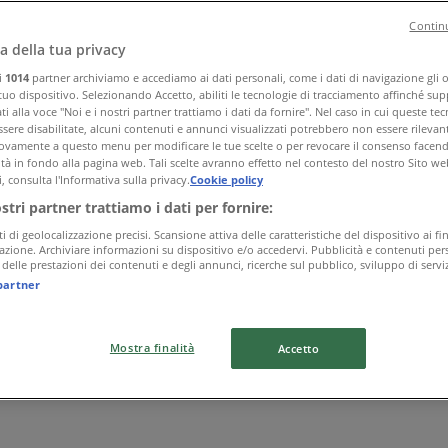
Continu
a della tua privacy
ri
1014
partner archiviamo e accediamo ai dati personali, come i dati di navigazione gli o 
 tuo dispositivo. Selezionando Accetto, abiliti le tecnologie di tracciamento affinché sup
i alla voce "Noi e i nostri partner trattiamo i dati da fornire". Nel caso in cui queste te
sere disabilitate, alcuni contenuti e annunci visualizzati potrebbero non essere rilevant
vamente a questo menu per modificare le tue scelte o per revocare il consenso facendo 
ità in fondo alla pagina web. Tali scelte avranno effetto nel contesto del nostro Sito we
, consulta l'Informativa sulla privacy.
Cookie policy
ostri partner trattiamo i dati per fornire:
ti di geolocalizzazione precisi. Scansione attiva delle caratteristiche del dispositivo ai fin
icazione. Archiviare informazioni su dispositivo e/o accedervi. Pubblicità e contenuti pers
delle prestazioni dei contenuti e degli annunci, ricerche sul pubblico, sviluppo di serviz
partner
Mostra finalità
Accetto