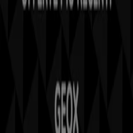
Contattaci
Richieste commerciali e di marketing
Ubicazione del negozio nella mappa non corretta
Segnalazione Volantino
Hai un malfunzionamento sul web o sull'app?
Indici
Marche
Marchi locali
Negozi
Negozi vicini
Prodotti
Prodotti locali
Città
Selezioni