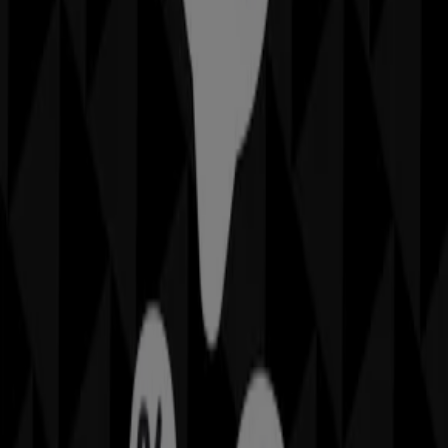
Coop
P.ZZA XX SETTEMBRE, Messina
84 m
Altri negozi di Sport e Moda a
Messina
Geox
Benvenuto nel negozio
Geox
su Tiendeo, dove potrai
scoprire le migliori
offerte
,
promozioni
e
cataloghi
di
questo marchio rinomato nel settore di
Sport e Moda
. Il
nostro negozio fisico si trova a
Via San Martino, 88
,
Messina
, e lì troverai un'ampia gamma di prodotti di
qualità che ti permetteranno di risparmiare durante