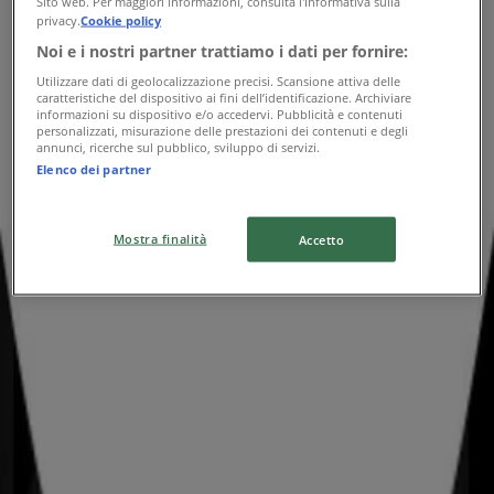
Sito web. Per maggiori informazioni, consulta l'Informativa sulla
Saldi fino al 50% + EXTRA 10% di sconto
privacy.
Cookie policy
Noi e i nostri partner trattiamo i dati per fornire:
Scade il 10/08
Utilizzare dati di geolocalizzazione precisi. Scansione attiva delle
caratteristiche del dispositivo ai fini dell’identificazione. Archiviare
informazioni su dispositivo e/o accedervi. Pubblicità e contenuti
personalizzati, misurazione delle prestazioni dei contenuti e degli
annunci, ricerche sul pubblico, sviluppo di servizi.
Geox
Elenco dei partner
Offerte Geox
Mostra finalità
Accetto
Scade il 19/05
969 m - Messina
Pubblicità