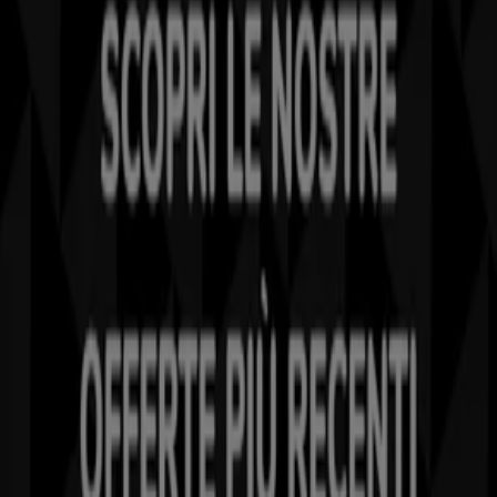
Tiendeo fa parte di Shopfully, l'azienda tecnologica che
sta reinventando lo shopping locale in tutto il mondo.
Tiendeo
Cosa facciamo
Soluzioni per le aziende
News e media
Lavora con noi