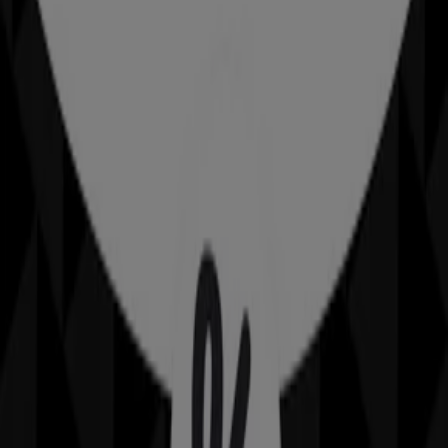
I negozi più vicini
Axa
Piazza Immacolata, 4, Messina
67 m
Tiscali Casa
Me.Co.Sta. Agency Di Alessio Messina Via Dei Lillà
10, Crotone