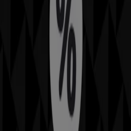
83 m
Altasfera
S.S 114km 4,800, Messina
83 m
Despar
Via Giuseppangelo Fonzi,155, Messina
83 m