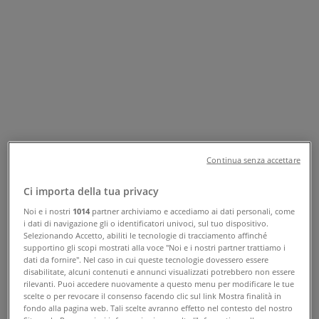
Tiendeo a Messina
»
Offerte di Sport e Moda a Messina
»
Geox a Messina
»
Geox | Via San Martino, 88
Mappa
090 774487
Mappa
090 774487
Continua senza accettare
Offerte di Geox a Messina
Ci importa della tua privacy
Noi e i nostri
1014
partner archiviamo e accediamo ai dati personali, come
i dati di navigazione gli o identificatori univoci, sul tuo dispositivo.
Selezionando Accetto, abiliti le tecnologie di tracciamento affinché
supportino gli scopi mostrati alla voce "Noi e i nostri partner trattiamo i
dati da fornire". Nel caso in cui queste tecnologie dovessero essere
disabilitate, alcuni contenuti e annunci visualizzati potrebbero non essere
rilevanti. Puoi accedere nuovamente a questo menu per modificare le tue
scelte o per revocare il consenso facendo clic sul link Mostra finalità in
Geox
fondo alla pagina web. Tali scelte avranno effetto nel contesto del nostro