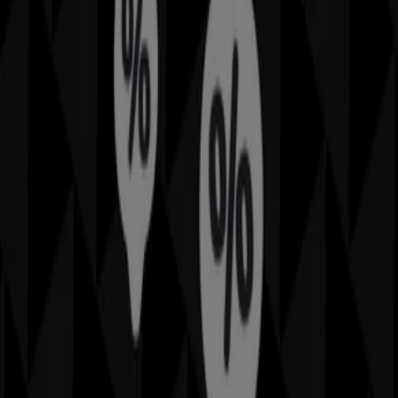
tutto il
agosto 2026
.
Su Tiendeo ti offriamo tutte le informazioni aggiornate
su
Geox
, come gli orari di apertura, le offerte esclusive e
la posizione esatta del negozio a
Via San Martino, 88
.
Inoltre, avrai accesso agli ultimi cataloghi di
Geox
, dove
potrai scoprire le promozioni più recenti e approfittare
di grandi sconti sui prodotti di
Sport e Moda
per i tuoi
acquisti a
Messina
.
Non perdere l'opportunità di visitare il negozio
Geox
a
Via San Martino, 88
per un'esperienza di acquisto
completa. Ti invitiamo a esplorare le promozioni che
abbiamo per te questo
agosto
e a rimanere aggiornato
sulle migliori offerte di
Geox
a
Messina
. Vieni a trovarci e
inizia a risparmiare oggi stesso!
Più informazioni su Geox
Vedi altri negozi Geox in
Messina
Pubblicità