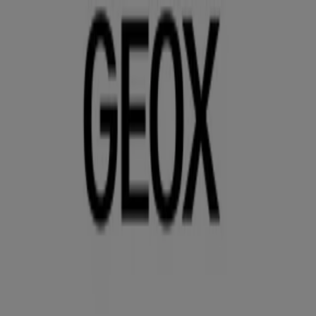
Sei qui:
Messina
In Evidenza
Iper e super
Discount
Elettronica
Novità
Cura
casa e corpo
Bricolage
Arredamento
Motori
Salute e
Benessere
Infanzia e giochi
Animali
Sport e Moda
Banche e
Assicurazioni
Viaggi
Ristoranti
Servizi
Pubblicità
Negozio Geox | Via San Martino, 88,
Messina - Sconti, Orari e Telefono