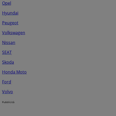
Opel
Hyundai
Peugeot
Volkswagen
Nissan
SEAT
Skoda
Honda Moto
Ford
Volvo
Pubblicità