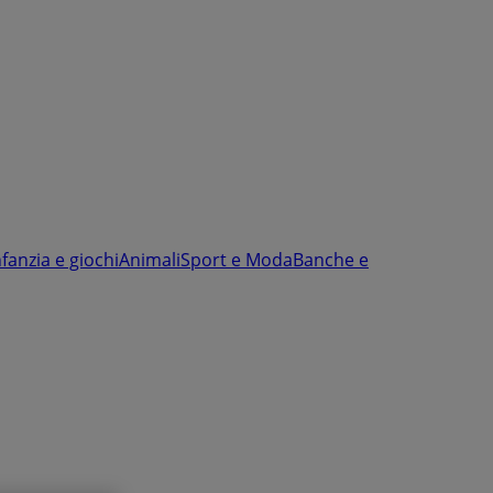
nfanzia e giochi
Animali
Sport e Moda
Banche e