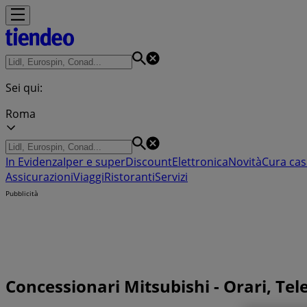
Sei qui:
Roma
In Evidenza
Iper e super
Discount
Elettronica
Novità
Cura cas
Assicurazioni
Viaggi
Ristoranti
Servizi
Pubblicità
Concessionari Mitsubishi - Orari, Tele