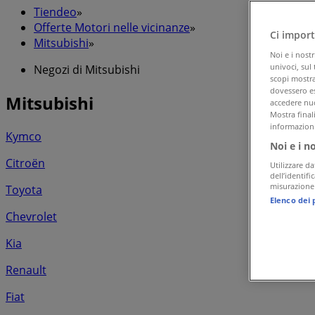
Tiendeo
»
Offerte Motori nelle vicinanze
»
Ci import
Mitsubishi
»
Noi e i nost
univoci, sul
Negozi di Mitsubishi
scopi mostrat
dovessero es
Mitsubishi
accedere nuo
Mostra final
informazioni
Kymco
Noi e i n
Citroën
Utilizzare da
dell’identif
misurazione 
Toyota
Elenco dei 
Chevrolet
Kia
Renault
Fiat