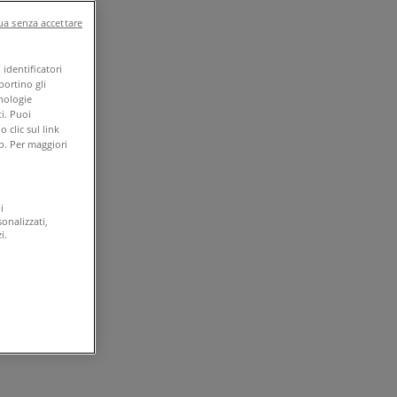
a senza accettare
identificatori
portino gli
cnologie
i. Puoi
clic sul link
b. Per maggiori
i
onalizzati,
i.