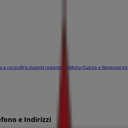
a e corpo
Bricolage
Arredamento
Motori
Salute e Benessere
I
fono e Indirizzi