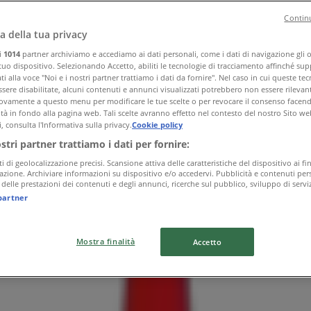
Continu
a della tua privacy
ri
1014
partner archiviamo e accediamo ai dati personali, come i dati di navigazione gli o 
 tuo dispositivo. Selezionando Accetto, abiliti le tecnologie di tracciamento affinché sup
i alla voce "Noi e i nostri partner trattiamo i dati da fornire". Nel caso in cui queste te
sere disabilitate, alcuni contenuti e annunci visualizzati potrebbero non essere rilevant
vamente a questo menu per modificare le tue scelte o per revocare il consenso facendo 
ità in fondo alla pagina web. Tali scelte avranno effetto nel contesto del nostro Sito we
, consulta l'Informativa sulla privacy.
Cookie policy
ostri partner trattiamo i dati per fornire:
ti di geolocalizzazione precisi. Scansione attiva delle caratteristiche del dispositivo ai fin
icazione. Archiviare informazioni su dispositivo e/o accedervi. Pubblicità e contenuti pers
delle prestazioni dei contenuti e degli annunci, ricerche sul pubblico, sviluppo di serviz
partner
Mostra finalità
Accetto