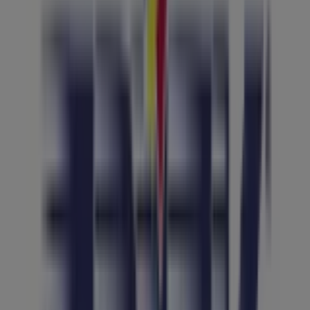
120 m
Frisk
VIA S.TERESA DEGLI SCALZI, 1, NAPOLI
131 m
Frisk
PIAZZA CAVOUR, 113, NAPOLI
156 m