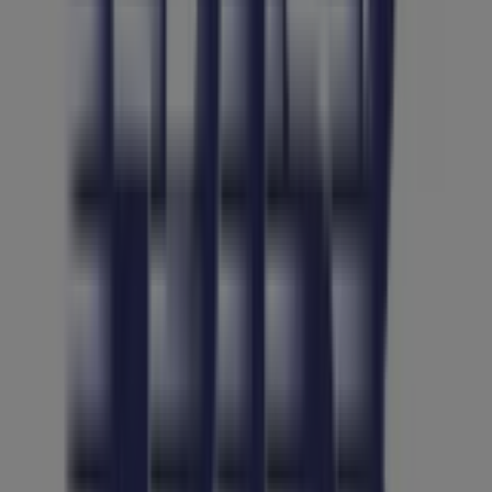
su
Frisk
, come gli orari di apertura, le offerte esclusive e
la posizione esatta del negozio a
PIAZZA CAVOUR, 106
.
Inoltre, avrai accesso agli ultimi cataloghi di
Frisk
, dove
potrai scoprire le promozioni più recenti e approfittare
di grandi sconti sui prodotti di
Iper e super
per i tuoi
acquisti a
Napoli
.
Non perdere l'opportunità di visitare il negozio
Frisk
a
PIAZZA CAVOUR, 106
per un'esperienza di acquisto
completa. Ti invitiamo a esplorare le promozioni che
abbiamo per te questo
agosto
e a rimanere aggiornato
sulle migliori offerte di
Frisk
a
Napoli
. Vieni a trovarci e
inizia a risparmiare oggi stesso!
Più informazioni su Frisk
Vedi altri negozi Frisk in Napoli
Pubblicità