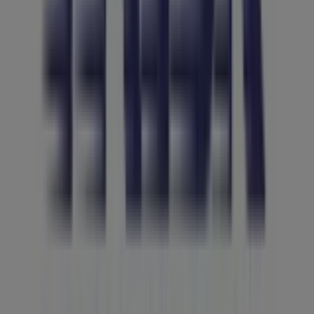
Richieste commerciali e di marketing
Ubicazione del negozio nella mappa non corretta
Segnalazione Volantino
Hai un malfunzionamento sul web o sull'app?
Indici
Marche
Marchi locali
Negozi
Negozi vicini
Prodotti
Prodotti locali
Città
Selezioni
Scarica l'APP Tiendeo