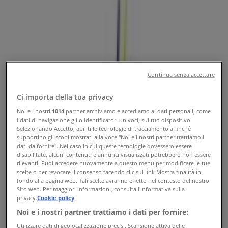
Orari e Telefono
Tiendeo a Napoli
»
Offerte di Iper e super a Napoli
»
Frisk a Napoli
»
Frisk | PIAZZA CAVOUR, 106
Continua senza accettare
Mappa
Ci importa della tua privacy
Mappa
Noi e i nostri
1014
partner archiviamo e accediamo ai dati personali, come
i dati di navigazione gli o identificatori univoci, sul tuo dispositivo.
Stiamo per pubblicare le offerte di Frisk
Selezionando Accetto, abiliti le tecnologie di tracciamento affinché
supportino gli scopi mostrati alla voce "Noi e i nostri partner trattiamo i
Pubblicità
dati da fornire". Nel caso in cui queste tecnologie dovessero essere
disabilitate, alcuni contenuti e annunci visualizzati potrebbero non essere
rilevanti. Puoi accedere nuovamente a questo menu per modificare le tue
scelte o per revocare il consenso facendo clic sul link Mostra finalità in
fondo alla pagina web. Tali scelte avranno effetto nel contesto del nostro
Sito web. Per maggiori informazioni, consulta l'Informativa sulla
privacy.
Cookie policy
Noi e i nostri partner trattiamo i dati per fornire:
Utilizzare dati di geolocalizzazione precisi. Scansione attiva delle