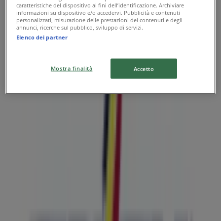
caratteristiche del dispositivo ai fini dell’identificazione. Archiviare
informazioni su dispositivo e/o accedervi. Pubblicità e contenuti
personalizzati, misurazione delle prestazioni dei contenuti e degli
annunci, ricerche sul pubblico, sviluppo di servizi.
Elenco dei partner
I negozi più vicini
Mostra finalità
Accetto
Frisk
PIAZZA MUSEO NAZIONALE 12, NAPOLI
60 m
Frisk
PIAZZA CAVOUR, 106, NAPOLI