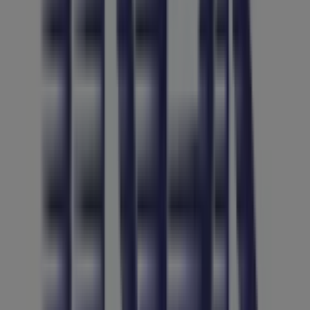
Tiendeo fa parte di Shopfully, l'azienda tecnologica che
sta reinventando lo shopping locale in tutto il mondo.
Tiendeo
Cosa facciamo
Soluzioni per le aziende
News e media
Lavora con noi
Contattaci