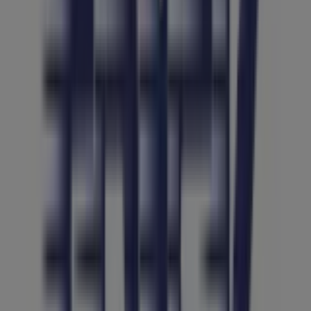
Frisk
VIA SALVATOR ROSA, 3, NAPOLI
166 m
Altri negozi di Iper e super a Napoli
Frisk
Benvenuto nel negozio
Frisk
su Tiendeo, dove potrai
scoprire le migliori
offerte
,
promozioni
e
cataloghi
di
questo marchio rinomato nel settore di
Iper e super
. Il
nostro negozio fisico si trova a
PIAZZA CAVOUR, 106
,
Napoli
, e lì troverai un'ampia gamma di prodotti di
qualità che ti permetteranno di risparmiare durante
tutto il
agosto 2026
.
Su Tiendeo ti offriamo tutte le informazioni aggiornate