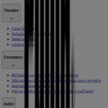
Tiendeo
Cosa facciamo
Soluzioni per le aziende
News e media
Lavora con noi
Contattaci
Richieste commerciali e di marketing
Ubicazione del negozio nella mappa non corretta
Segnalazione Volantino
Hai un malfunzionamento sul web o sull'app?
Indici