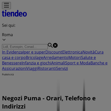
Sei qui:
Roma
In Evidenza
Iper e super
Discount
Elettronica
Novità
Cura
casa e corpo
Bricolage
Arredamento
Motori
Salute e
Benessere
Infanzia e giochi
Animali
Sport e Moda
Banche e
Assicurazioni
Viaggi
Ristoranti
Servizi
Pubblicità
Negozi Puma - Orari, Telefono e
Indirizzi