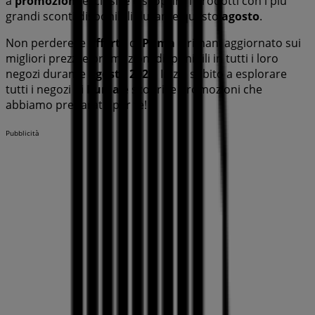
a
promozioni
esclusive e scoprire i prodotti con i più
grandi sconti disponibili durante questo
agosto
.
Non perdere le
offerte
di
Puma
e rimani aggiornato sui
migliori prezzi e promozioni disponibili in tutti i loro
negozi durante
agosto 2026
. Inizia subito a esplorare
tutti i negozi di
Puma
e scopri le promozioni che
abbiamo preparato per te!
Pubblicità