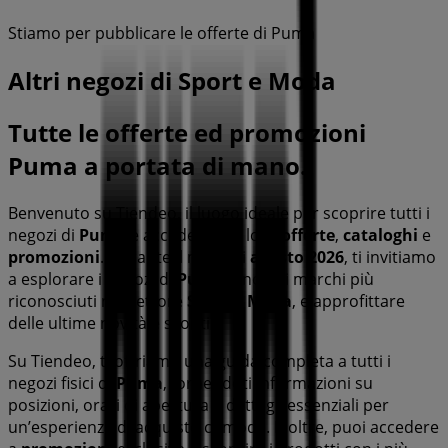
Stiamo per pubblicare le offerte di Puma
Altri negozi di Sport e Moda
Tutte le offerte ed promozioni
Puma a portata di mano.
Benvenuto su Tiendeo, il luogo ideale per scoprire tutti i
negozi di
Puma
e accedere alle loro
offerte
,
cataloghi
e
promozioni
. Durante il mese di
agosto 2026
, ti invitiamo
a esplorare i negozi di
Puma
, uno dei marchi più
riconosciuti nel settore
Sport e Moda
, e approfittare
delle ultime novità e sconti.
Su Tiendeo, ti offriamo una guida completa a tutti i
negozi fisici di
Puma
, fornendoti informazioni su
posizioni, orari di apertura e dettagli essenziali per
un’esperienza di acquisto comoda. Inoltre, puoi accedere