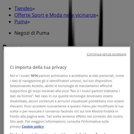
Tiendeo
»
Offerte Sport e Moda nelle vicinanze
»
Puma
»
Negozi di Puma
Puma
Continua senza accettare
Ci importa della tua privacy
Puma
Noi e i nostri
1014
partner archiviamo e accediamo ai dati personali, come
i dati di navigazione gli o identificatori univoci, sul tuo dispositivo.
Via del Corso 404, Roma
Selezionando Accetto, abiliti le tecnologie di tracciamento affinché
supportino gli scopi mostrati alla voce "Noi e i nostri partner trattiamo i
Aperto
dati da fornire". Nel caso in cui queste tecnologie dovessero essere
disabilitate, alcuni contenuti e annunci visualizzati potrebbero non essere
rilevanti. Puoi accedere nuovamente a questo menu per modificare le tue
scelte o per revocare il consenso facendo clic sul link Mostra finalità in
fondo alla pagina web. Tali scelte avranno effetto nel contesto del nostro
Sito web. Per maggiori informazioni, consulta l'Informativa sulla
Puma
privacy.
Cookie policy