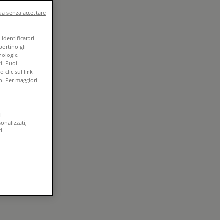
a senza accettare
identificatori
portino gli
cnologie
i. Puoi
clic sul link
b. Per maggiori
i
onalizzati,
i.