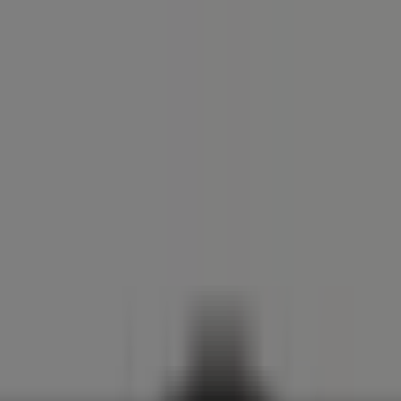
a e corpo
Bricolage
Arredamento
Motori
Salute e Benessere
I
NE, 113/A, Roma - Volantini, Telefon