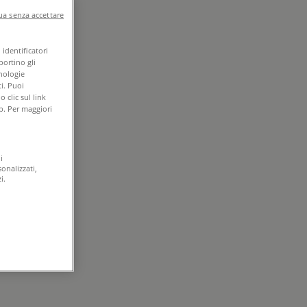
a senza accettare
identificatori
portino gli
cnologie
i. Puoi
clic sul link
b. Per maggiori
i
onalizzati,
i.