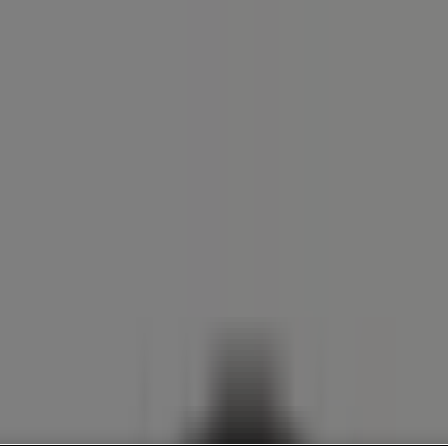
a e corpo
Bricolage
Arredamento
Motori
Salute e Benessere
I
ma - Volantini, Telefono e Orari