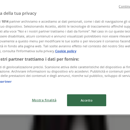
Continu
a della tua privacy
ri
1014
partner archiviamo e accediamo ai dati personali, come i dati di navigazione gli o 
 tuo dispositivo. Selezionando Accetto, abiliti le tecnologie di tracciamento affinché sup
i alla voce "Noi e i nostri partner trattiamo i dati da fornire". Nel caso in cui queste te
sere disabilitate, alcuni contenuti e annunci visualizzati potrebbero non essere rilevant
vamente a questo menu per modificare le tue scelte o per revocare il consenso facendo 
ità in fondo alla pagina web. Tali scelte avranno effetto nel contesto del nostro Sito we
, consulta l'Informativa sulla privacy.
Cookie policy
ostri partner trattiamo i dati per fornire:
ti di geolocalizzazione precisi. Scansione attiva delle caratteristiche del dispositivo ai fin
icazione. Archiviare informazioni su dispositivo e/o accedervi. Pubblicità e contenuti pers
delle prestazioni dei contenuti e degli annunci, ricerche sul pubblico, sviluppo di serviz
partner
Mostra finalità
Accetto