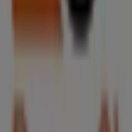
oprire le migliori
offerte
,
promozioni
e
cataloghi
di questo
erai un'ampia gamma di prodotti di qualità che ti permettera
PhotoSì
, come gli orari di apertura, le offerte esclusive e l
scoprire le promozioni più recenti e approfittare di grandi s
VIA TORINO, 95
per un'esperienza di acquisto completa. Ti 
te di
PhotoSì
a
Roma
. Vieni a trovarci e inizia a risparmiare
oma