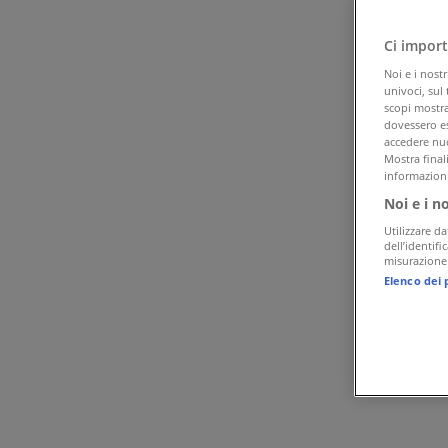
Tiendeo a Roma
»
Offerte di Elettronica a Roma
»
Ci import
PhotoSì a Roma
»
Noi e i nost
univoci, sul
PhotoSì | VIA TORINO, 95
scopi mostrat
dovessero es
Mappa
064815427
accedere nuo
Mostra final
Pubblicità
informazioni
Noi e i n
Utilizzare da
dell’identif
misurazione 
Elenco dei 