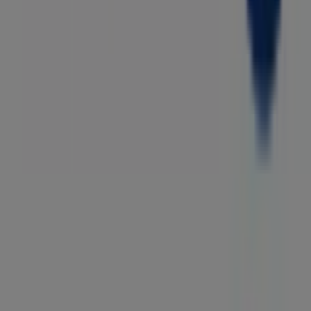
Contattaci
Richieste commerciali e di marketing
Ubicazione del negozio nella mappa non corretta
Segnalazione Volantino
Hai un malfunzionamento sul web o sull'app?
Indici
Marche
Marchi locali
Negozi
Negozi vicini
Prodotti
Prodotti locali
Città
Selezioni