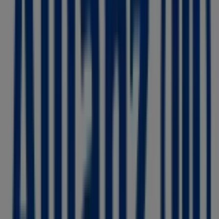
Via Cernaia, 16, Torino
779 m
Chiuso
Altri negozi di Banche e
Assicurazioni a Torino
Allianz
Benvenuto nel negozio
Allianz
su Tiendeo, dove potrai
scoprire le migliori
offerte
,
promozioni
e
cataloghi
di
questo marchio rinomato nel settore di
Banche e
Assicurazioni
. Il nostro negozio fisico si trova a
Via
Cernaia, 3
,
Torino
, e lì troverai un'ampia gamma di
prodotti di qualità che ti permetteranno di risparmiare