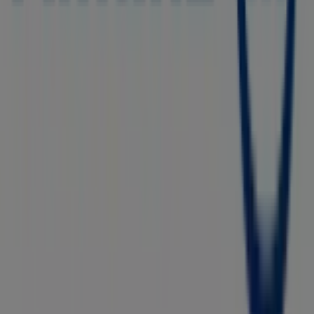
Tiendeo fa parte di Shopfully, l'azienda tecnologica che
sta reinventando lo shopping locale in tutto il mondo.
Tiendeo
Cosa facciamo
Soluzioni per le aziende
News e media
Lavora con noi