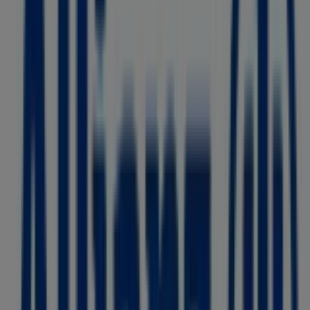
Allianz
Piazza Castello, 139 A, Torino
598 m
Allianz
Via Cernaia, 3, Torino
609 m
Allianz