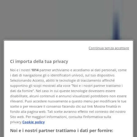
Tiendeo a Torino
»
Offerte di Banche e Assicurazioni a Torino
»
Allianz a Torino
»
Continua senza accettare
Allianz | Via Cernaia, 3
Ci importa della tua privacy
Mappa
011 4546494
Mappa
011 4546494
Noi e i nostri
1014
partner archiviamo e accediamo ai dati personali, come
i dati di navigazione gli o identificatori univoci, sul tuo dispositivo.
Offerte di Allianz a Torino
Selezionando Accetto, abiliti le tecnologie di tracciamento affinché
supportino gli scopi mostrati alla voce "Noi e i nostri partner trattiamo i
dati da fornire". Nel caso in cui queste tecnologie dovessero essere
disabilitate, alcuni contenuti e annunci visualizzati potrebbero non essere
rilevanti. Puoi accedere nuovamente a questo menu per modificare le tue
scelte o per revocare il consenso facendo clic sul link Mostra finalità in
fondo alla pagina web. Tali scelte avranno effetto nel contesto del nostro
Sito web. Per maggiori informazioni, consulta l'Informativa sulla
privacy.
Cookie policy
Allianz
Noi e i nostri partner trattiamo i dati per fornire: