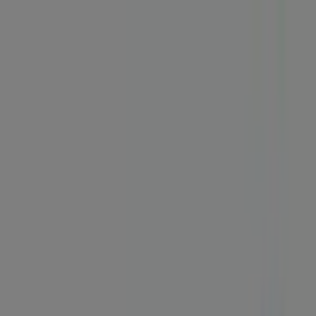
Sei qui:
Torino
In Evidenza
Iper e super
Discount
Elettronica
Novità
Cura
casa e corpo
Bricolage
Arredamento
Motori
Salute e
Benessere
Infanzia e giochi
Animali
Sport e Moda
Banche e
Assicurazioni
Viaggi
Ristoranti
Servizi
Pubblicità
Negozio Allianz | Via Cernaia, 3,
Torino - Volantini, Telefono e Orari