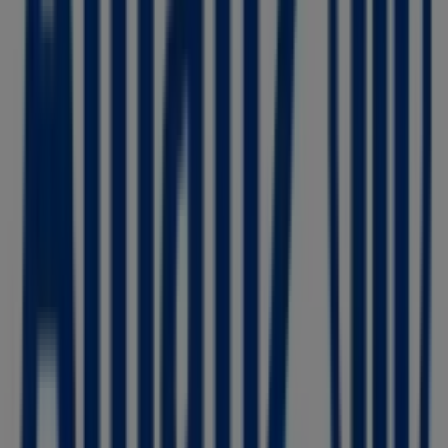
durante tutto il
agosto 2026
.
Su Tiendeo ti offriamo tutte le informazioni aggiornate
su
Allianz
, come gli orari di apertura, le offerte esclusive
e la posizione esatta del negozio a
Via Cernaia, 3
. Inoltre,
avrai accesso agli ultimi cataloghi di
Allianz
, dove potrai
scoprire le promozioni più recenti e approfittare di
grandi sconti sui prodotti di
Banche e Assicurazioni
per
i tuoi acquisti a
Torino
.
Non perdere l'opportunità di visitare il negozio
Allianz
a
Via Cernaia, 3
per un'esperienza di acquisto completa. Ti
invitiamo a esplorare le promozioni che abbiamo per te
questo
agosto
e a rimanere aggiornato sulle migliori
offerte di
Allianz
a
Torino
. Vieni a trovarci e inizia a
risparmiare oggi stesso!
Più informazioni su Allianz
Vedi altri negozi Allianz in
Torino
Pubblicità