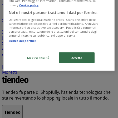
Sito web. Per maggiori informazioni, consulta l'Informativa sulla
1
2
3
privacy.
Cookie policy
Noi e i nostri partner trattiamo i dati per fornire:
Lavatrice
Tablet
Cellulari
Frigoriferi
Pellet
Smartphone
Tv
Iper e super
Lavastoviglie
Profumi
Utilizzare dati di geolocalizzazione precisi. Scansione attiva delle
caratteristiche del dispositivo ai fini dell’identificazione. Archiviare
Olio extravergine di oliva
iPhone
Discount
Acqua
informazioni su dispositivo e/o accedervi. Pubblicità e contenuti
Sant'Anna
Stampanti
Asciugatrice
Birra
Cucine
personalizzati, misurazione delle prestazioni dei contenuti e degli
annunci, ricerche sul pubblico, sviluppo di servizi.
Divani
Smart tv
Lenzuola matrimoniali
Acqua
Elenco dei partner
Scopa elettrica senza fili
Scarpe
Materassi
Mondo
convenienza cucine
Lavastoviglie da incasso
Condizionatori
Cucine a gas
Olio di oliva
Elettronica
Mostra finalità
Accetto
Aspirapolvere
Auto
Nutella
Acqua levissima
Borse
Lego
Lavasciuga
Tonno Rio mare
Birra
Moretti
Tiendeo fa parte di Shopfully, l'azienda tecnologica che
sta reinventando lo shopping locale in tutto il mondo.
Tiendeo