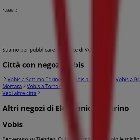
Pubblicità
Stiamo per pubblicare le offerte di Vobis
Città con negozi Vobis
Vobis a Settimo Torinese
Vobis a Chivasso
Vobis a Br
Mortara
Vobis a Tortona
Vedi altre città
Altri negozi di Elettronica a Torino
Vobis
Benvenuto su Tiendeo! Qui puoi trovare non solo le miglio