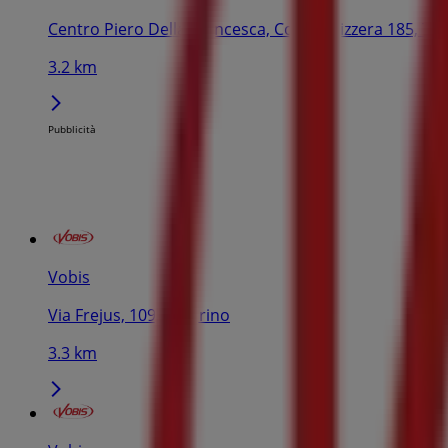
Centro Piero Della Francesca, Corso Svizzera 185, To
3.2 km
Pubblicità
Vobis
Via Frejus, 109/A, Torino
3.3 km