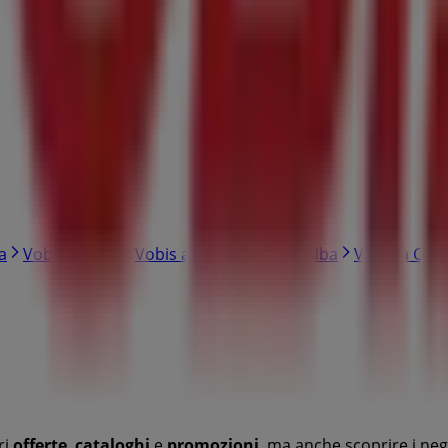
a
Vobis a Ivrea
Vobis a Susa
Vobis a Alba
Vobis a Cane
ri
offerte
,
cataloghi
e
promozioni
, ma anche scoprire i neg