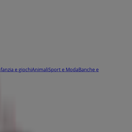
nfanzia e giochi
Animali
Sport e Moda
Banche e