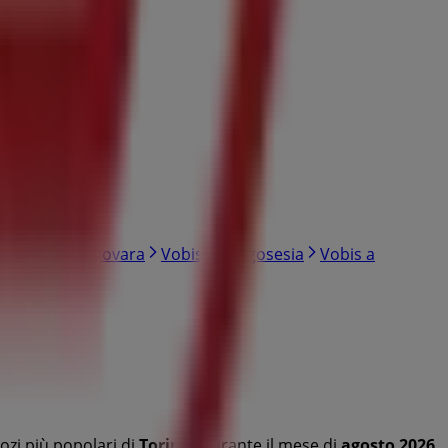
lli
Vobis a Novara
Vobis a Borgosesia
Vobis a
ozi più popolari di
Torino
. Durante il mese di
agosto 2026
,