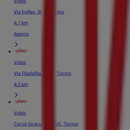
Vobis
Via Exilles, 30/B, Torino
4.1 km
Aperto
Vobis
Via Filadelfia 227/B, Torino
4.3 km
Vobis
Corso Siracusa, 196/C, Torino