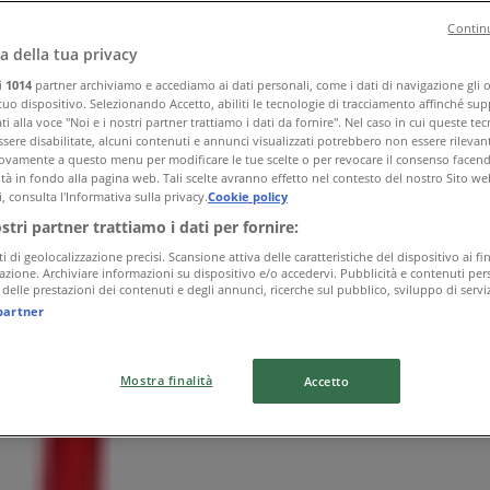
Continu
a della tua privacy
ri
1014
partner archiviamo e accediamo ai dati personali, come i dati di navigazione gli o 
 tuo dispositivo. Selezionando Accetto, abiliti le tecnologie di tracciamento affinché sup
i alla voce "Noi e i nostri partner trattiamo i dati da fornire". Nel caso in cui queste te
sere disabilitate, alcuni contenuti e annunci visualizzati potrebbero non essere rilevant
vamente a questo menu per modificare le tue scelte o per revocare il consenso facendo 
ità in fondo alla pagina web. Tali scelte avranno effetto nel contesto del nostro Sito we
, consulta l'Informativa sulla privacy.
Cookie policy
ostri partner trattiamo i dati per fornire:
ti di geolocalizzazione precisi. Scansione attiva delle caratteristiche del dispositivo ai fin
icazione. Archiviare informazioni su dispositivo e/o accedervi. Pubblicità e contenuti pers
delle prestazioni dei contenuti e degli annunci, ricerche sul pubblico, sviluppo di serviz
partner
Mostra finalità
Accetto