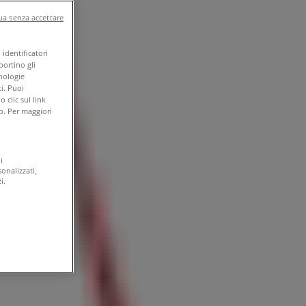
a senza accettare
identificatori
portino gli
cnologie
i. Puoi
clic sul link
b. Per maggiori
i
onalizzati,
i.