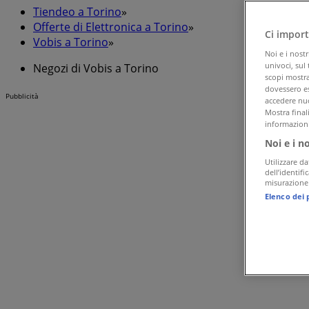
Tiendeo a Torino
»
Offerte di Elettronica a Torino
»
Ci import
Vobis a Torino
»
Noi e i nost
univoci, sul
Negozi di Vobis a Torino
scopi mostrat
dovessero es
Pubblicità
accedere nuo
Mostra final
informazioni
Noi e i n
Utilizzare da
dell’identif
misurazione 
Elenco dei 