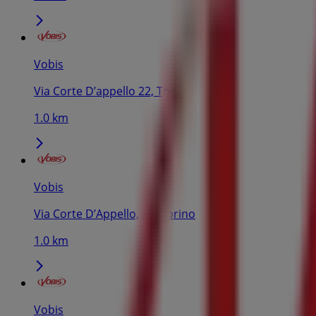
Vobis
Via Corte D’appello 22, Torino
1.0 km
Vobis
Via Corte D’Appello, 22, Torino
1.0 km
Vobis