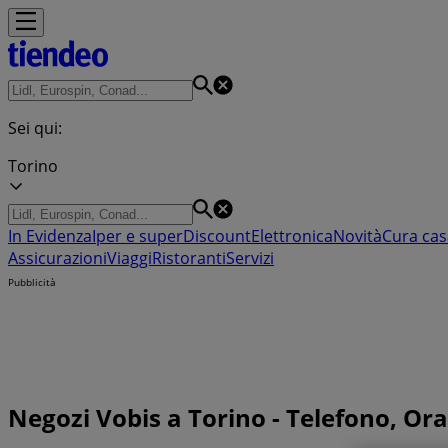
Sei qui:
Torino
In Evidenza
Iper e super
Discount
Elettronica
Novità
Cura cas
Assicurazioni
Viaggi
Ristoranti
Servizi
Pubblicità
Negozi Vobis a Torino - Telefono, Orar