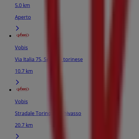
5.0 km
Aperto
Vobis
Via Italia 75, Settimo torinese
10.7 km
Vobis
Stradale Torino 30, Chivasso
20.7 km