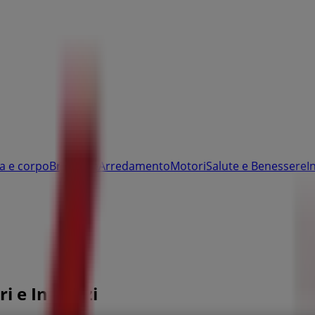
a e corpo
Bricolage
Arredamento
Motori
Salute e Benessere
I
i e Indirizzi