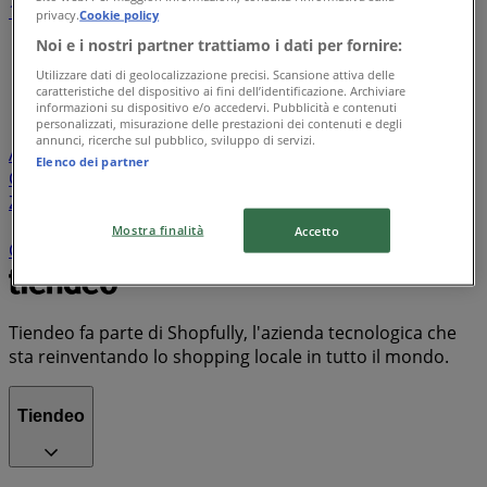
1
2
3
4
5
privacy.
Cookie policy
...
35
Noi e i nostri partner trattiamo i dati per fornire:
Utilizzare dati di geolocalizzazione precisi. Scansione attiva delle
Lidl
Eurospin
Conad
Coop
MD
Esselunga
Iliad
caratteristiche del dispositivo ai fini dell’identificazione. Archiviare
Unieuro
Maury's
Risparmio Casa
Decò
Ipercoop
informazioni su dispositivo e/o accedervi. Pubblicità e contenuti
personalizzati, misurazione delle prestazioni dei contenuti e degli
Conad Superstore
KiK
Spazio Conad
Tigotà
annunci, ricerche sul pubblico, sviluppo di servizi.
Acqua & Sapone
PENNY
Euronics
ARD Discount
Il
Elenco dei partner
Centesimo
Mondo Convenienza
Famila
Bennet
Zara
PaghiPoco
Conad City
Il Gigante
Expert
TIM
Despar
Aldi
Sisa
Trony
Kymco
MediaWorld
Mostra finalità
Accetto
Carrefour Market
Valleverde
Vodafone
PrimoPrezzo
Tiendeo fa parte di Shopfully, l'azienda tecnologica che
sta reinventando lo shopping locale in tutto il mondo.
Tiendeo