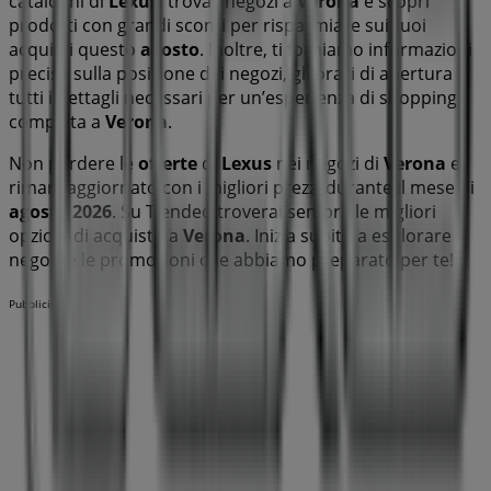
cataloghi di
Lexus
, trova i negozi a
Verona
e scopri
prodotti con grandi sconti per risparmiare sui tuoi
acquisti questo
agosto
. Inoltre, ti forniamo informazioni
precise sulla posizione dei negozi, gli orari di apertura e
tutti i dettagli necessari per un’esperienza di shopping
completa a
Verona
.
Non perdere le
offerte
di
Lexus
nei negozi di
Verona
e
rimani aggiornato con i migliori prezzi durante il mese di
agosto 2026
. Su Tiendeo troverai sempre le migliori
opzioni di acquisto a
Verona
. Inizia subito a esplorare i
negozi e le promozioni che abbiamo preparato per te!
Pubblicità