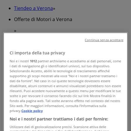
Tiendeo a Verona
»
Offerte di Motori a Verona
»
Lexus a Verona
»
Continua senza accettare
Negozi di Lexus a Verona
Ci importa della tua privacy
Noi e i nostri
1012
partner archiviamo e accediamo ai dati personali, come
i dati di navigazione gli o identificatori univoci, sul tuo dispositivo.
Lexus
Selezionando Accetto, abiliti le tecnologie di tracciamento affinché
supportino gli scopi mostrati alla voce "Noi e i nostri partner trattiamo i
Viale Colonnello Galliano, 75, Verona
dati da fornire". Nel caso in cui queste tecnologie dovessero essere
disabilitate, alcuni contenuti e annunci visualizzati potrebbero non essere
rilevanti. Puoi accedere nuovamente a questo menu per modificare le tue
2.1 km
scelte o per revocare il consenso facendo clic sul link Mostra finalità in
fondo alla pagina web. Tali scelte avranno effetto nel contesto del nostro
Sito web. Per maggiori informazioni, consulta l'Informativa sulla
privacy.
Cookie policy
Noi e i nostri partner trattiamo i dati per fornire:
Lexus
Utilizzare dati di geolocalizzazione precisi. Scansione attiva delle