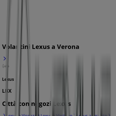
Volantini Lexus a Verona
Lexus
LBX
Città con negozi Lexus
Lexus a Vicenza
Lexus a Vipiteno
Lexus a Rezzato