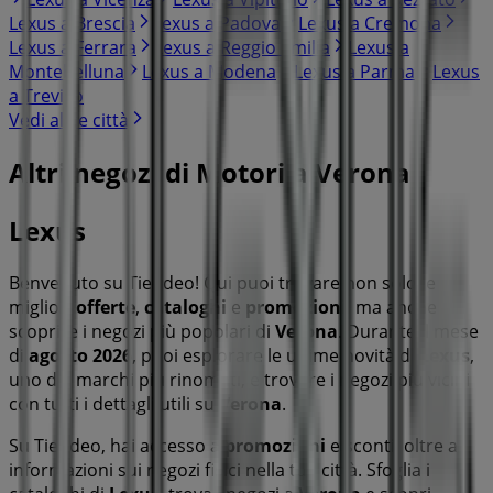
Lexus a Brescia
Lexus a Padova
Lexus a Cremona
Lexus a Ferrara
Lexus a Reggio Emilia
Lexus a
Montebelluna
Lexus a Modena
Lexus a Parma
Lexus
a Treviso
Vedi altre città
Altri negozi di Motori a Verona
Lexus
Benvenuto su Tiendeo! Qui puoi trovare non solo le
migliori
offerte
,
cataloghi
e
promozioni
, ma anche
scoprire i negozi più popolari di
Verona
. Durante il mese
di
agosto 2026
, puoi esplorare le ultime novità di
Lexus
,
uno dei marchi più rinomati, e trovare i negozi più vicini
con tutti i dettagli utili su
Verona
.
Su Tiendeo, hai accesso a
promozioni
e sconti, oltre a
informazioni sui negozi fisici nella tua città. Sfoglia i