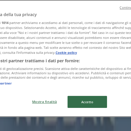
Continu
a della tua privacy
ri
1014
partner archiviamo e accediamo ai dati personali, come i dati di navigazione gli o 
 tuo dispositivo. Selezionando Accetto, abiliti le tecnologie di tracciamento affinché sup
i alla voce "Noi e i nostri partner trattiamo i dati da fornire". Nel caso in cui queste te
sere disabilitate, alcuni contenuti e annunci visualizzati potrebbero non essere rilevant
vamente a questo menu per modificare le tue scelte o per revocare il consenso facendo 
ità in fondo alla pagina web. Tali scelte avranno effetto nel contesto del nostro Sito we
, consulta l'Informativa sulla privacy.
Cookie policy
ostri partner trattiamo i dati per fornire:
 Parma
ti di geolocalizzazione precisi. Scansione attiva delle caratteristiche del dispositivo ai fin
icazione. Archiviare informazioni su dispositivo e/o accedervi. Pubblicità e contenuti pers
delle prestazioni dei contenuti e degli annunci, ricerche sul pubblico, sviluppo di serviz
partner
Mostra finalità
Accetto