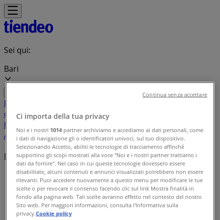
Sei qui:
Bari
Continua senza accettare
In Evidenza
Iper e super
Discount
Elettronica
Novità
Cura
casa e corpo
Bricolage
Arredamento
Motori
Salute e
Ci importa della tua privacy
Benessere
Infanzia e giochi
Animali
Sport e Moda
Banche e
Noi e i nostri
1014
partner archiviamo e accediamo ai dati personali, come
Assicurazioni
Viaggi
Ristoranti
Servizi
i dati di navigazione gli o identificatori univoci, sul tuo dispositivo.
Selezionando Accetto, abiliti le tecnologie di tracciamento affinché
Marchi locali
supportino gli scopi mostrati alla voce "Noi e i nostri partner trattiamo i
dati da fornire". Nel caso in cui queste tecnologie dovessero essere
disabilitate, alcuni contenuti e annunci visualizzati potrebbero non essere
Tiendeo a Bari
»
rilevanti. Puoi accedere nuovamente a questo menu per modificare le tue
scelte o per revocare il consenso facendo clic sul link Mostra finalità in
Indice delle marche
fondo alla pagina web. Tali scelte avranno effetto nel contesto del nostro
Sito web. Per maggiori informazioni, consulta l'Informativa sulla
privacy.
Cookie policy