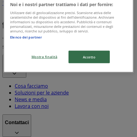
1
Noi e i nostri partner trattiamo i dati per fornire:
Utilizzare dati di geolocalizzazione precisi. Scansione attiva delle
Galassia
Chicco
Frosta
Disney
Doro
caratteristiche del dispositivo ai fini dell’identificazione. Archiviare
informazioni su dispositivo e/o accedervi. Pubblicità e contenuti
personalizzati, misurazione delle prestazioni dei contenuti e degli
annunci, ricerche sul pubblico, sviluppo di servizi.
Elenco dei partner
Tiendeo fa parte di Shopfully, l'azienda tecnologica che
sta reinventando lo shopping locale in tutto il mondo.
Mostra finalità
Accetto
Tiendeo
Cosa facciamo
Soluzioni per le aziende
News e media
Lavora con noi
Contattaci