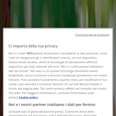
Bluvacanze
Continua senza accettare
3 offerte
Ci importa della tua privacy
Scade il 28/09
Noi e i nostri
1012
partner archiviamo e accediamo ai dati personali, come
i dati di navigazione gli o identificatori univoci, sul tuo dispositivo.
Selezionando Accetto, abiliti le tecnologie di tracciamento affinché
supportino gli scopi mostrati alla voce "Noi e i nostri partner trattiamo i
dati da fornire". Nel caso in cui queste tecnologie dovessero essere
disabilitate, alcuni contenuti e annunci visualizzati potrebbero non essere
Bluvacanze
rilevanti. Puoi accedere nuovamente a questo menu per modificare le tue
scelte o per revocare il consenso facendo clic sul link Mostra finalità in
Il tuo viaggio da favola inizia qui
fondo alla pagina web. Tali scelte avranno effetto nel contesto del nostro
Sito web. Per maggiori informazioni, consulta l'Informativa sulla
privacy.
Cookie policy
Scade il 31/12
550 m - Bologna
Noi e i nostri partner trattiamo i dati per fornire:
Utilizzare dati di geolocalizzazione precisi. Scansione attiva delle
caratteristiche del dispositivo ai fini dell’identificazione. Archiviare