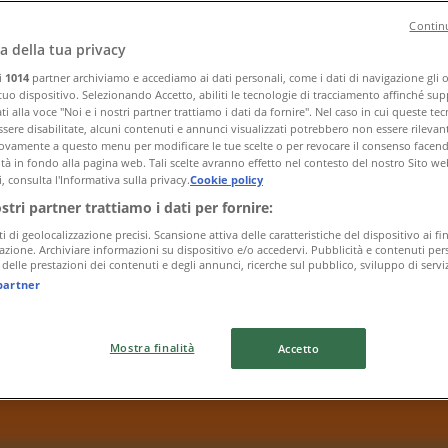
Continu
a della tua privacy
Carmagnola
ri
1014
partner archiviamo e accediamo ai dati personali, come i dati di navigazione gli o 
 tuo dispositivo. Selezionando Accetto, abiliti le tecnologie di tracciamento affinché sup
i alla voce "Noi e i nostri partner trattiamo i dati da fornire". Nel caso in cui queste te
sere disabilitate, alcuni contenuti e annunci visualizzati potrebbero non essere rilevant
vamente a questo menu per modificare le tue scelte o per revocare il consenso facendo 
ità in fondo alla pagina web. Tali scelte avranno effetto nel contesto del nostro Sito we
, consulta l'Informativa sulla privacy.
Cookie policy
ostri partner trattiamo i dati per fornire:
ti di geolocalizzazione precisi. Scansione attiva delle caratteristiche del dispositivo ai fin
icazione. Archiviare informazioni su dispositivo e/o accedervi. Pubblicità e contenuti pers
delle prestazioni dei contenuti e degli annunci, ricerche sul pubblico, sviluppo di serviz
partner
Mostra finalità
Accetto